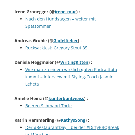
Irene Gronegger
(@
irene_muc
) :
Nach den Hundstagen – weiter mit
Spätsommer
Andreas Gruhle
(@
Gipfelfieber
) :
Rucksacktest: Gregory Stout 35
Daniela Heggmaier
(@
WritingKitten
) :
Wie man zu einem wirklich guten Portraitfoto
kommt – Interview mit Styling-Coach Jasmin
Leheta
Amelie Heinz
(@
kunterbuntweiss
) :
Beeren Schmand Torte
Katrin Hemmerling
(@
KathysSong
) :
Der #RestaurantDay – bei der #DirtyBBQBreak
in München