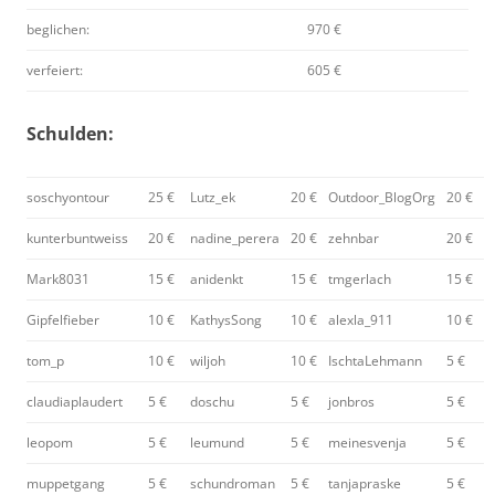
beglichen:
970 €
verfeiert:
605 €
Schulden:
soschyontour
25 €
Lutz_ek
20 €
Outdoor_BlogOrg
20 €
kunterbuntweiss
20 €
nadine_perera
20 €
zehnbar
20 €
Mark8031
15 €
anidenkt
15 €
tmgerlach
15 €
Gipfelfieber
10 €
KathysSong
10 €
alexla_911
10 €
tom_p
10 €
wiljoh
10 €
IschtaLehmann
5 €
claudiaplaudert
5 €
doschu
5 €
jonbros
5 €
leopom
5 €
leumund
5 €
meinesvenja
5 €
muppetgang
5 €
schundroman
5 €
tanjapraske
5 €