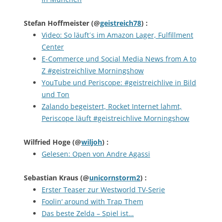
Stefan Hoffmeister
(@
geistreich78
) :
Video: So läuft´s im Amazon Lager, Fulfillment
Center
E-Commerce und Social Media News from A to
Z #geistreichlive Morningshow
YouTube und Periscope: #geistreichlive in Bild
und Ton
Zalando begeistert, Rocket Internet lahmt,
Periscope läuft #geistreichlive Morningshow
Wilfried Hoge
(@
wiljoh
) :
Gelesen: Open von Andre Agassi
Sebastian Kraus
(@
unicornstorm2
) :
Erster Teaser zur Westworld TV-Serie
Foolin‘ around with Trap Them
Das beste Zelda – Spiel ist…