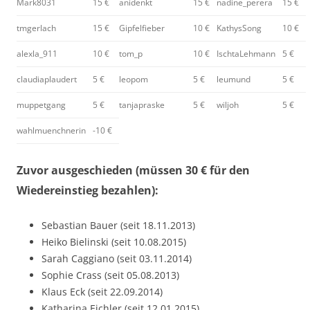
Mark8031
15 €
anidenkt
15 €
nadine_perera
15 €
tmgerlach
15 €
Gipfelfieber
10 €
KathysSong
10 €
alexla_911
10 €
tom_p
10 €
IschtaLehmann
5 €
claudiaplaudert
5 €
leopom
5 €
leumund
5 €
muppetgang
5 €
tanjapraske
5 €
wiljoh
5 €
wahlmuenchnerin
-10 €
Zuvor ausgeschieden (müssen 30 € für den
Wiedereinstieg bezahlen):
Sebastian Bauer (seit 18.11.2013)
Heiko Bielinski (seit 10.08.2015)
Sarah Caggiano (seit 03.11.2014)
Sophie Crass (seit 05.08.2013)
Klaus Eck (seit 22.09.2014)
Katharina Eichler (seit 12.01.2015)