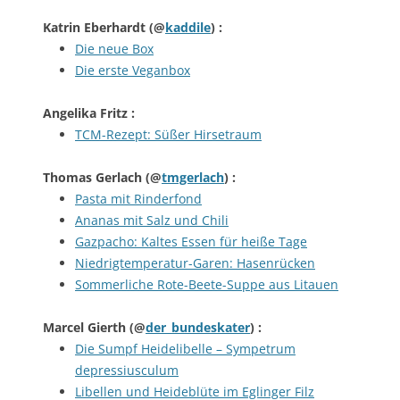
Katrin Eberhardt
(@
kaddile
) :
Die neue Box
Die erste Veganbox
Angelika Fritz
:
TCM-Rezept: Süßer Hirsetraum
Thomas Gerlach
(@
tmgerlach
) :
Pasta mit Rinderfond
Ananas mit Salz und Chili
Gazpacho: Kaltes Essen für heiße Tage
Niedrigtemperatur-Garen: Hasenrücken
Sommerliche Rote-Beete-Suppe aus Litauen
Marcel Gierth
(@
der_bundeskater
) :
Die Sumpf Heidelibelle – Sympetrum
depressiusculum
Libellen und Heideblüte im Eglinger Filz