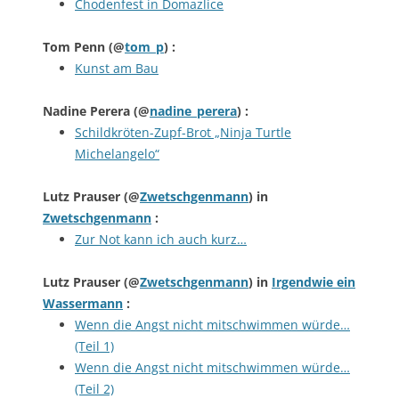
Chodenfest in Domazlice
Tom Penn
(@
tom_p
) :
Kunst am Bau
Nadine Perera
(@
nadine_perera
) :
Schildkröten-Zupf-Brot „Ninja Turtle
Michelangelo“
Lutz Prauser
(@
Zwetschgenmann
) in
Zwetschgenmann
:
Zur Not kann ich auch kurz…
Lutz Prauser
(@
Zwetschgenmann
) in
Irgendwie ein
Wassermann
:
Wenn die Angst nicht mitschwimmen würde…
(Teil 1)
Wenn die Angst nicht mitschwimmen würde…
(Teil 2)