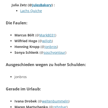
Julia Zetz
(@
JulesBakery
) :
Lachs Quiche
Die Faulen:
Marcus Bölt
(@
Mark8031
)
Wilfried Hoge
(@
wiljoh
)
Henning Kropp
(@
jonbros
)
Sonya Schlenk
(@
soschyontour
)
Ausgeschieden wegen zu hoher Schulden:
jonbros
Gerade im Urlaub:
Ivana Drobek
(@
weltenbummeln
)
Maren Martschenko
(@
zehnbar
)