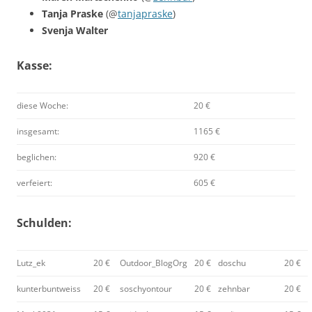
Tanja Praske
(@
tanjapraske
)
Svenja Walter
Kasse:
diese Woche:
20 €
insgesamt:
1165 €
beglichen:
920 €
verfeiert:
605 €
Schulden:
Lutz_ek
20 €
Outdoor_BlogOrg
20 €
doschu
20 €
kunterbuntweiss
20 €
soschyontour
20 €
zehnbar
20 €