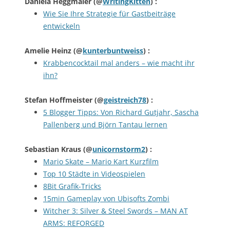
Daniela Heggmaier
(@
WritingKitten
) :
Wie Sie Ihre Strategie für Gastbeiträge
entwickeln
Amelie Heinz
(@
kunterbuntweiss
) :
Krabbencocktail mal anders – wie macht ihr
ihn?
Stefan Hoffmeister
(@
geistreich78
) :
5 Blogger Tipps: Von Richard Gutjahr, Sascha
Pallenberg und Björn Tantau lernen
Sebastian Kraus
(@
unicornstorm2
) :
Mario Skate – Mario Kart Kurzfilm
Top 10 Städte in Videospielen
8Bit Grafik-Tricks
15min Gameplay von Ubisofts Zombi
Witcher 3: Silver & Steel Swords – MAN AT
ARMS: REFORGED