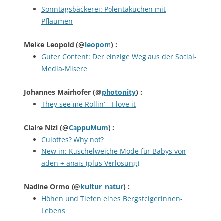
Sonntagsbäckerei: Polentakuchen mit
Pflaumen
Meike Leopold
(@
leopom
) :
Guter Content: Der einzige Weg aus der Social-
Media-Misere
Johannes Mairhofer
(@
photonity
) :
They see me Rollin‘ – I love it
Claire Nizi
(@
CappuMum
) :
Culottes? Why not?
New in: Kuschelweiche Mode für Babys von
aden + anais (plus Verlosung)
Nadine Ormo
(@
kultur_natur
) :
Höhen und Tiefen eines Bergsteigerinnen-
Lebens