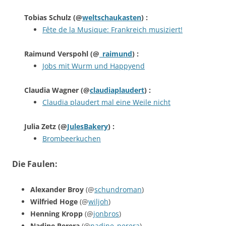
Tobias Schulz
(@
weltschaukasten
) :
Fête de la Musique: Frankreich musiziert!
Raimund Verspohl
(@
_raimund
) :
Jobs mit Wurm und Happyend
Claudia Wagner
(@
claudiaplaudert
) :
Claudia plaudert mal eine Weile nicht
Julia Zetz
(@
JulesBakery
) :
Brombeerkuchen
Die Faulen:
Alexander Broy
(@
schundroman
)
Wilfried Hoge
(@
wiljoh
)
Henning Kropp
(@
jonbros
)
Nadine Perera
(@
nadine_perera
)