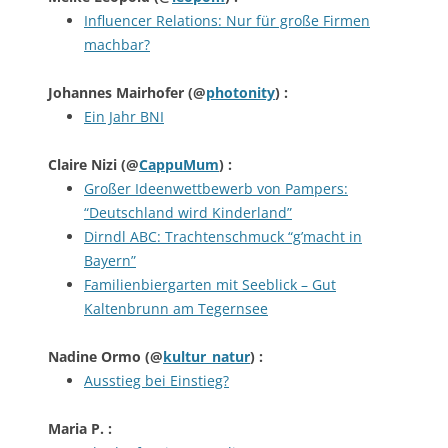
Influencer Relations: Nur für große Firmen
machbar?
Johannes Mairhofer
(@
photonity
) :
Ein Jahr BNI
Claire Nizi
(@
CappuMum
) :
Großer Ideenwettbewerb von Pampers:
“Deutschland wird Kinderland”
Dirndl ABC: Trachtenschmuck “g’macht in
Bayern”
Familienbiergarten mit Seeblick – Gut
Kaltenbrunn am Tegernsee
Nadine Ormo
(@
kultur_natur
) :
Ausstieg bei Einstieg?
Maria P.
: