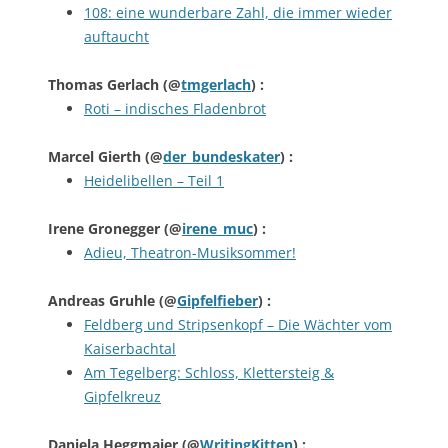
108: eine wunderbare Zahl, die immer wieder
auftaucht
Thomas Gerlach
(@
tmgerlach
) :
Roti – indisches Fladenbrot
Marcel Gierth
(@
der_bundeskater
) :
Heidelibellen – Teil 1
Irene Gronegger
(@
irene_muc
) :
Adieu, Theatron-Musiksommer!
Andreas Gruhle
(@
Gipfelfieber
) :
Feldberg und Stripsenkopf – Die Wächter vom
Kaiserbachtal
Am Tegelberg: Schloss, Klettersteig &
Gipfelkreuz
Daniela Heggmaier
(@
WritingKitten
) :