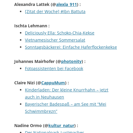
Alexandra Lattek
(@
alexla_911
) :
[Zitat der Woche] #Ibn Battuta
Ischta Lehmann
:
Deliciously Ella: Schoko-Chia-Kekse
Vietnamesischer Sommersalat
Sonntagsbäckerei: Einfache Haferflockenkekse
Johannes Mairhofer
(@
photonity
) :
Fotoassistenten bei Facebook
Claire Nizi
(@
CappuMum
) :
Kinderladen: Der kleine Knurrhahn – jetzt
auch in Neuhausen
Bayerischer Badespaß – am See mit “Mei
Schwimmbrezn”
Nadine Ormo
(@
kultur_natur
) :
Der Nationalpark-Lustmacher