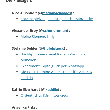
Die Fleißigen:
Nicole Bonholt
(@
madamechaaaos
) :
Katzenspielzeug selbst gemacht: Minzsocke
Alexander Broy
(@
schundroman
) :
Meine Siemens Lady
Stefanie Dehler
(@
Gipfelglueck
) :
Buchtipp: Feierabend Radeln Rund um
München
Experiment: Gipfelglück per Whatsapp
Die EOFT Termine & der Trailer für 2015/16
sind da
Katrin Eberhardt
(@
kaddile
) :
Ordentliches Kämmwerkzeug
Angelika Fritz
: