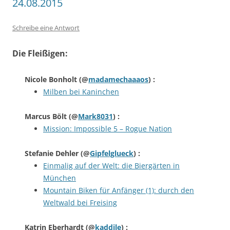
24.08.2015
Schreibe eine Antwort
Die Fleißigen:
Nicole Bonholt
(@
madamechaaaos
) :
Milben bei Kaninchen
Marcus Bölt
(@
Mark8031
) :
Mission: Impossible 5 – Rogue Nation
Stefanie Dehler
(@
Gipfelglueck
) :
Einmalig auf der Welt: die Biergärten in
München
Mountain Biken für Anfänger (1): durch den
Weltwald bei Freising
Katrin Eberhardt
(@
kaddile
) :