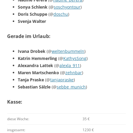
Sonya Schlenk
(@
soschyontour
)
Doris Schuppe
(@
doschu
)
Svenja Walter
Gerade im Urlaub:
Ivana Drobek
(@
weltenbummeln
)
Katrin Hemmerling
(@
KathysSong
)
Alexandra Lattek
(@
alexla_911
)
Maren Martschenko
(@
zehnbar
)
Tanja Praske
(@
tanjapraske
)
Sebastian Sälzle
(@
sebbe_munich
)
Kasse:
diese Woche:
35 €
insgesamt:
1230 €