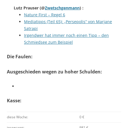
Lutz Prauser
(@
Zwetschgenmann
) :
Nature First – Regel 6
Mediatipps (Teil 65): „Persepolis“ von Marjane
Satrapi
Irgendwer hat immer noch einen Tipp – den
Schmiedsee zum Beispiel
Die Faulen:
Ausgeschieden wegen zu hoher Schulden:
Kasse:
diese Woche:
0 €
insgesamt:
981 €