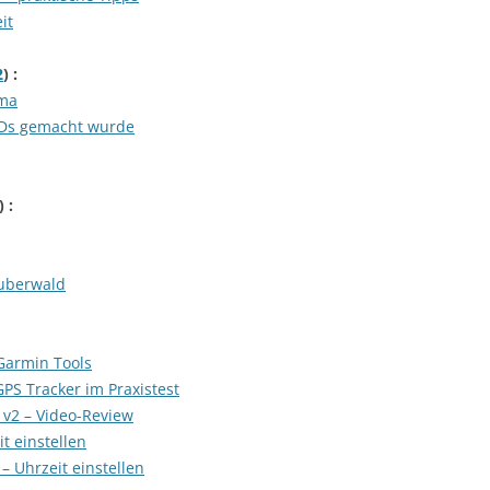
it
2
) :
ama
CDs gemacht wurde
) :
auberwald
Garmin Tools
GPS Tracker im Praxistest
v2 – Video-Review
it einstellen
– Uhrzeit einstellen