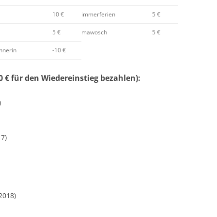
10 €
immerferien
5 €
5 €
mawosch
5 €
hnerin
-10 €
 € für den Wiedereinstieg bezahlen):
)
17)
2018)