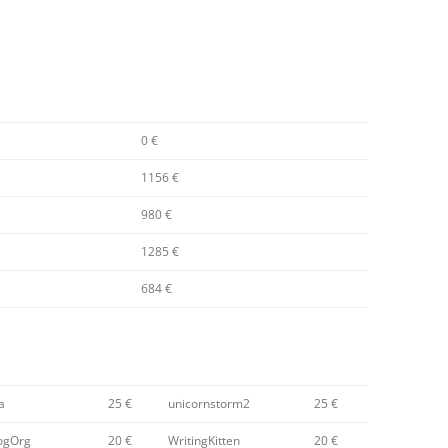
0 €
1156 €
980 €
1285 €
684 €
a
25 €
unicornstorm2
25 €
ogOrg
20 €
WritingKitten
20 €