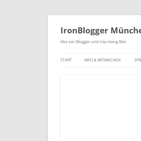
Zum
Inhalt
springen
IronBlogger Münch
Mia san Blogger und mia meng Bier.
START
INFO & MITMACHEN
SPI