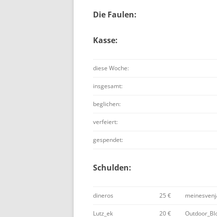
Die Faulen:
Kasse:
diese Woche:
insgesamt:
beglichen:
verfeiert:
gespendet:
Schulden:
dineros
25 €
meinesvenj
Lutz_ek
20 €
Outdoor_Bl