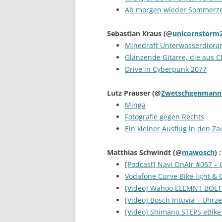
Ab morgen wieder Sommerze
Sebastian Kraus
(@
unicornstorm
Minedraft Unterwasserdior
Glänzende Gitarre, die aus 
Drive in Cyberpunk 2077
Lutz Prauser
(@
Zwetschgenmann
Minga
Fotografie gegen Rechts
Ein kleiner Ausflug in den Z
Matthias Schwindt
(@
mawosch
) :
[Podcast] Navi OnAir #057 – 
Vodafone Curve Bike light & 
[Video] Wahoo ELEMNT BOLT 
[Video] Bosch Intuvia – Uhrze
[Video] Shimano STEPS eBike 