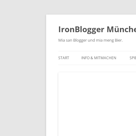
Zum
Inhalt
springen
IronBlogger Münch
Mia san Blogger und mia meng Bier.
START
INFO & MITMACHEN
SPI