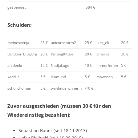
gespendet:
684 €
Schulden:
meinesvenja
25 €
unicornstorm2
25 €
Lutz_ek
20 €
Outdoor_BlogOrg
20 €
WritingKitten
20 €
dineros
20 €
anidenkt
15 €
NadjaLuge
10 €
immerferien
5 €
kaddile
5 €
leumund
5 €
mawosch
5 €
schundroman
5 €
wahlmuenchnerin
-10 €
Zuvor ausgeschieden (müssen 30 € für den
Wiedereinstieg bezahlen):
Sebastian Bauer (seit 18.11.2013)
Heiko Bielinski (seit 10.08.2015)