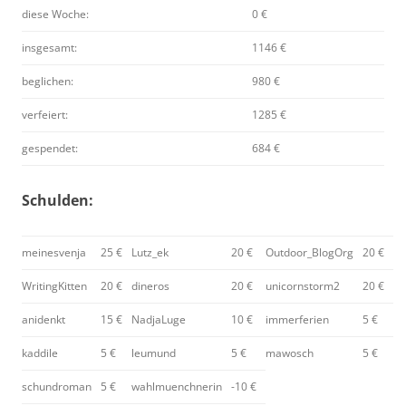
diese Woche:
0 €
insgesamt:
1146 €
beglichen:
980 €
verfeiert:
1285 €
gespendet:
684 €
Schulden:
meinesvenja
25 €
Lutz_ek
20 €
Outdoor_BlogOrg
20 €
WritingKitten
20 €
dineros
20 €
unicornstorm2
20 €
anidenkt
15 €
NadjaLuge
10 €
immerferien
5 €
kaddile
5 €
leumund
5 €
mawosch
5 €
schundroman
5 €
wahlmuenchnerin
-10 €