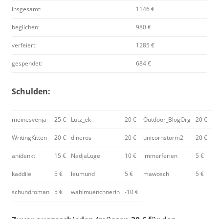
insgesamt:
1146 €
beglichen:
980 €
verfeiert:
1285 €
gespendet:
684 €
Schulden:
meinesvenja
25 €
Lutz_ek
20 €
Outdoor_BlogOrg
20 €
WritingKitten
20 €
dineros
20 €
unicornstorm2
20 €
anidenkt
15 €
NadjaLuge
10 €
immerferien
5 €
kaddile
5 €
leumund
5 €
mawosch
5 €
schundroman
5 €
wahlmuenchnerin
-10 €