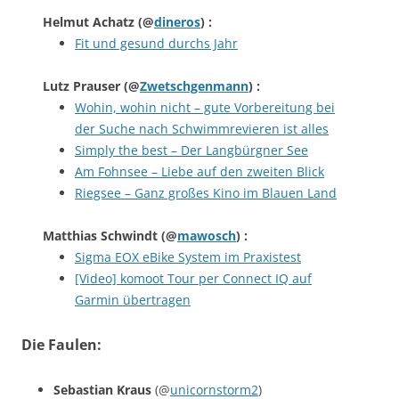
Helmut Achatz
(@
dineros
) :
Fit und gesund durchs Jahr
Lutz Prauser
(@
Zwetschgenmann
) :
Wohin, wohin nicht – gute Vorbereitung bei
der Suche nach Schwimmrevieren ist alles
Simply the best – Der Langbürgner See
Am Fohnsee – Liebe auf den zweiten Blick
Riegsee – Ganz großes Kino im Blauen Land
Matthias Schwindt
(@
mawosch
) :
Sigma EOX eBike System im Praxistest
[Video] komoot Tour per Connect IQ auf
Garmin übertragen
Die Faulen:
Sebastian Kraus
(@
unicornstorm2
)