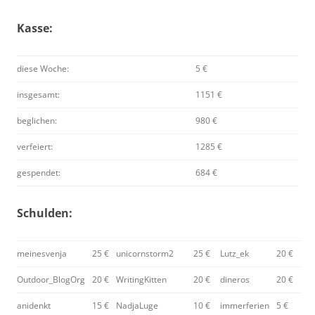
Kasse:
diese Woche:
5 €
insgesamt:
1151 €
beglichen:
980 €
verfeiert:
1285 €
gespendet:
684 €
Schulden:
meinesvenja
25 €
unicornstorm2
25 €
Lutz_ek
20 €
Outdoor_BlogOrg
20 €
WritingKitten
20 €
dineros
20 €
anidenkt
15 €
NadjaLuge
10 €
immerferien
5 €