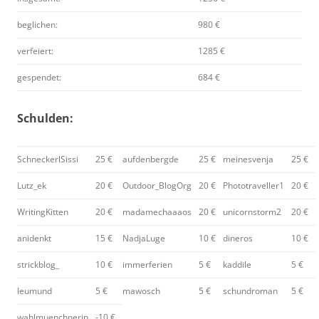
beglichen:
980 €
verfeiert:
1285 €
gespendet:
684 €
Schulden:
SchneckerlSissi
25 €
aufdenbergde
25 €
meinesvenja
25 €
Lutz_ek
20 €
Outdoor_BlogOrg
20 €
Phototraveller1
20 €
WritingKitten
20 €
madamechaaaos
20 €
unicornstorm2
20 €
anidenkt
15 €
NadjaLuge
10 €
dineros
10 €
strickblog_
10 €
immerferien
5 €
kaddile
5 €
leumund
5 €
mawosch
5 €
schundroman
5 €
wahlmuenchnerin
-10 €