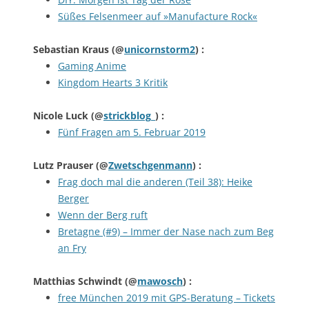
Süßes Felsenmeer auf »Manufacture Rock«
Sebastian Kraus
(@
unicornstorm2
) :
Gaming Anime
Kingdom Hearts 3 Kritik
Nicole Luck
(@
strickblog_
) :
Fünf Fragen am 5. Februar 2019
Lutz Prauser
(@
Zwetschgenmann
) :
Frag doch mal die anderen (Teil 38): Heike
Berger
Wenn der Berg ruft
Bretagne (#9) – Immer der Nase nach zum Beg
an Fry
Matthias Schwindt
(@
mawosch
) :
free München 2019 mit GPS-Beratung – Tickets