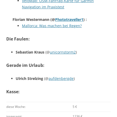
VeloMap: OSM-Fahrrad-Karte für Garmin
Navigation im Praxistest
Florian Westermann
(@
Phototraveller1
) :
Mallorca: Was machen bei Regen?
Die Faulen:
Sebastian Kraus
(@
unicornstorm2
)
Gerade im Urlaub:
Ulrich Strelzing
(@
aufdenbergde
)
Kasse:
diese Woche:
5 €
insgesamt:
1236 €