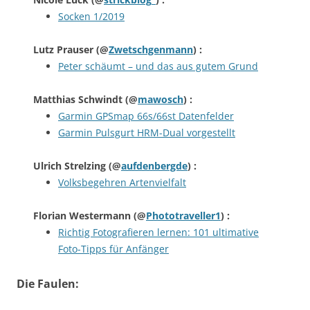
Socken 1/2019
Lutz Prauser
(@
Zwetschgenmann
) :
Peter schäumt – und das aus gutem Grund
Matthias Schwindt
(@
mawosch
) :
Garmin GPSmap 66s/66st Datenfelder
Garmin Pulsgurt HRM-Dual vorgestellt
Ulrich Strelzing
(@
aufdenbergde
) :
Volksbegehren Artenvielfalt
Florian Westermann
(@
Phototraveller1
) :
Richtig Fotografieren lernen: 101 ultimative
Foto-Tipps für Anfänger
Die Faulen: