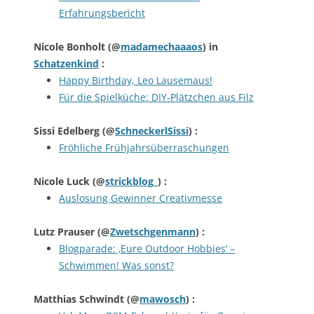
Erfahrungsbericht
Nicole Bonholt
(@
madamechaaaos
) in
Schatzenkind
:
Happy Birthday, Leo Lausemaus!
Für die Spielküche: DIY-Plätzchen aus Filz
Sissi Edelberg
(@
SchneckerlSissi
) :
Fröhliche Frühjahrsüberraschungen
Nicole Luck
(@
strickblog_
) :
Auslosung Gewinner Creativmesse
Lutz Prauser
(@
Zwetschgenmann
) :
Blogparade: ‚Eure Outdoor Hobbies‘ –
Schwimmen! Was sonst?
Matthias Schwindt
(@
mawosch
) :