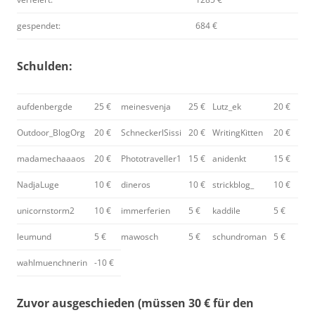
gespendet:
684 €
Schulden:
aufdenbergde
25 €
meinesvenja
25 €
Lutz_ek
20 €
Outdoor_BlogOrg
20 €
SchneckerlSissi
20 €
WritingKitten
20 €
madamechaaaos
20 €
Phototraveller1
15 €
anidenkt
15 €
NadjaLuge
10 €
dineros
10 €
strickblog_
10 €
unicornstorm2
10 €
immerferien
5 €
kaddile
5 €
leumund
5 €
mawosch
5 €
schundroman
5 €
wahlmuenchnerin
-10 €
Zuvor ausgeschieden (müssen 30 € für den