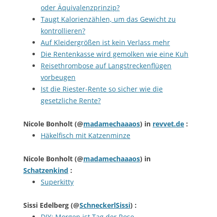
oder Äquivalenzprinzip?
Taugt Kalorienzählen, um das Gewicht zu
kontrollieren?
Auf Kleidergrößen ist kein Verlass mehr
Die Rentenkasse wird gemolken wie eine Kuh
Reisethrombose auf Langstreckenflügen
vorbeugen
Ist die Riester-Rente so sicher wie die
gesetzliche Rente?
Nicole Bonholt
(@
madamechaaaos
) in
revvet.de
:
Häkelfisch mit Katzenminze
Nicole Bonholt
(@
madamechaaaos
) in
Schatzenkind
:
Superkitty
Sissi Edelberg
(@
SchneckerlSissi
) :
DIY: Morgen ist Tag der Rose