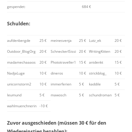
gespendet:
684 €
Schulden:
aufdenbergde
25 €
meinesvenja
25 €
Lutz_ek
20 €
Outdoor_BlogOrg
20 €
SchneckerlSissi
20 €
WritingKitten
20 €
madamechaaaos
20 €
Phototraveller1
15 €
anidenkt
15 €
NadjaLuge
10 €
dineros
10 €
strickblog_
10 €
unicornstorm2
10 €
immerferien
5 €
kaddile
5 €
leumund
5 €
mawosch
5 €
schundroman
5 €
wahlmuenchnerin
-10 €
Zuvor ausgeschieden (müssen 30 € für den
Wiedereinstieg bezahlen):