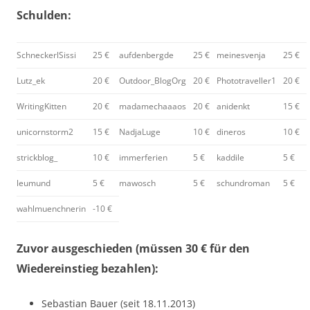
Schulden:
SchneckerlSissi
25 €
aufdenbergde
25 €
meinesvenja
25 €
Lutz_ek
20 €
Outdoor_BlogOrg
20 €
Phototraveller1
20 €
WritingKitten
20 €
madamechaaaos
20 €
anidenkt
15 €
unicornstorm2
15 €
NadjaLuge
10 €
dineros
10 €
strickblog_
10 €
immerferien
5 €
kaddile
5 €
leumund
5 €
mawosch
5 €
schundroman
5 €
wahlmuenchnerin
-10 €
Zuvor ausgeschieden (müssen 30 € für den
Wiedereinstieg bezahlen):
Sebastian Bauer (seit 18.11.2013)