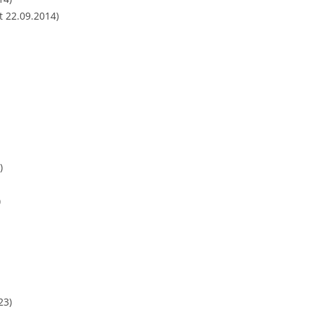
t 22.09.2014)
)
)
23)