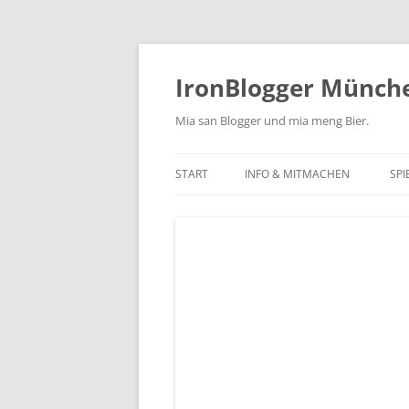
Zum
Inhalt
springen
IronBlogger Münch
Mia san Blogger und mia meng Bier.
START
INFO & MITMACHEN
SPI