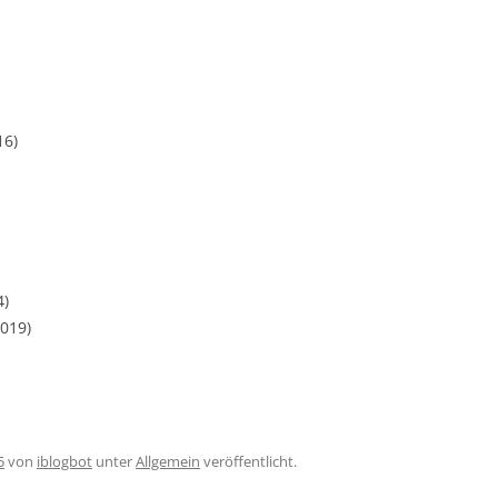
16)
4)
2019)
5
von
iblogbot
unter
Allgemein
veröffentlicht.