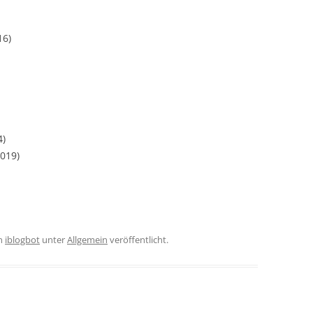
16)
4)
2019)
n
iblogbot
unter
Allgemein
veröffentlicht.