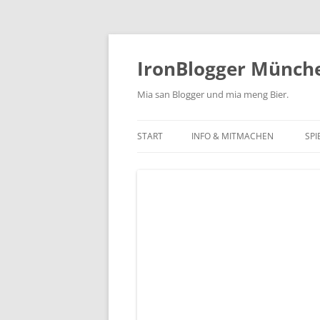
Zum
Inhalt
springen
IronBlogger Münch
Mia san Blogger und mia meng Bier.
START
INFO & MITMACHEN
SPI