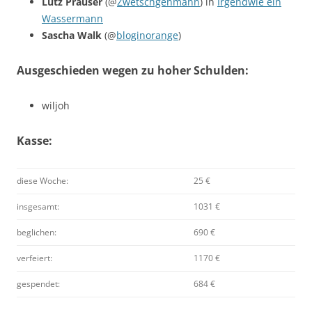
Lutz Prauser
(@
Zwetschgenmann
) in
Irgendwie ein
Wassermann
Sascha Walk
(@
bloginorange
)
Ausgeschieden wegen zu hoher Schulden:
wiljoh
Kasse:
diese Woche:
25 €
insgesamt:
1031 €
beglichen:
690 €
verfeiert:
1170 €
gespendet:
684 €