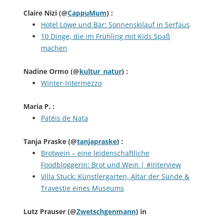
Claire Nizi
(@
CappuMum
) :
Hotel Löwe und Bär: Sonnenskilauf in Serfaus
10 Dinge, die im Frühling mit Kids Spaß
machen
Nadine Ormo
(@
kultur_natur
) :
Winter-Intermezzo
Maria P.
:
Patéis de Nata
Tanja Praske
(@
tanjapraske
) :
Brotwein – eine leidenschaftliche
Foodbloggerin: Brot und Wein | #Interview
Villa Stuck: Künstlergarten, Altar der Sünde &
Travestie eines Museums
Lutz Prauser
(@
Zwetschgenmann
) in