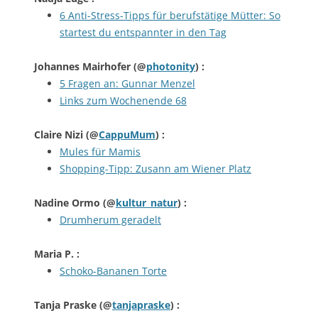
6 Anti-Stress-Tipps für berufstätige Mütter: So
startest du entspannter in den Tag
Johannes Mairhofer
(@
photonity
) :
5 Fragen an: Gunnar Menzel
Links zum Wochenende 68
Claire Nizi
(@
CappuMum
) :
Mules für Mamis
Shopping-Tipp: Zusann am Wiener Platz
Nadine Ormo
(@
kultur_natur
) :
Drumherum geradelt
Maria P.
:
Schoko-Bananen Torte
Tanja Praske
(@
tanjapraske
) :