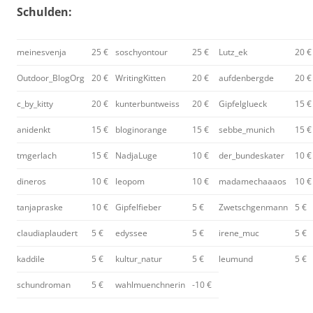
Schulden:
meinesvenja
25 €
soschyontour
25 €
Lutz_ek
20 €
Outdoor_BlogOrg
20 €
WritingKitten
20 €
aufdenbergde
20 €
c_by_kitty
20 €
kunterbuntweiss
20 €
Gipfelglueck
15 €
anidenkt
15 €
bloginorange
15 €
sebbe_munich
15 €
tmgerlach
15 €
NadjaLuge
10 €
der_bundeskater
10 €
dineros
10 €
leopom
10 €
madamechaaaos
10 €
tanjapraske
10 €
Gipfelfieber
5 €
Zwetschgenmann
5 €
claudiaplaudert
5 €
edyssee
5 €
irene_muc
5 €
kaddile
5 €
kultur_natur
5 €
leumund
5 €
schundroman
5 €
wahlmuenchnerin
-10 €