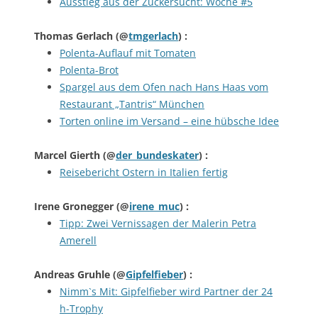
Ausstieg aus der Zuckersucht: Woche #5
Thomas Gerlach
(@
tmgerlach
) :
Polenta-Auflauf mit Tomaten
Polenta-Brot
Spargel aus dem Ofen nach Hans Haas vom
Restaurant „Tantris“ München
Torten online im Versand – eine hübsche Idee
Marcel Gierth
(@
der_bundeskater
) :
Reisebericht Ostern in Italien fertig
Irene Gronegger
(@
irene_muc
) :
Tipp: Zwei Vernissagen der Malerin Petra
Amerell
Andreas Gruhle
(@
Gipfelfieber
) :
Nimm`s Mit: Gipfelfieber wird Partner der 24
h-Trophy