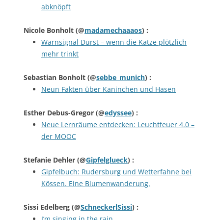
abknöpft
Nicole Bonholt
(@
madamechaaaos
) :
Warnsignal Durst – wenn die Katze plötzlich
mehr trinkt
Sebastian Bonholt
(@
sebbe_munich
) :
Neun Fakten über Kaninchen und Hasen
Esther Debus-Gregor
(@
edyssee
) :
Neue Lernräume entdecken: Leuchtfeuer 4.0 –
der MOOC
Stefanie Dehler
(@
Gipfelglueck
) :
Gipfelbuch: Rudersburg und Wetterfahne bei
Kössen. Eine Blumenwanderung.
Sissi Edelberg
(@
SchneckerlSissi
) :
I’m singing in the rain …