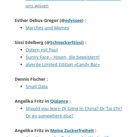
uns wissen
Esther Debus-Gregor
(@
edyssee
) :
Marches und Memes
Sissi Edelberg
(@
SchneckerlSissi
) :
Ostern mit Paul
Sunny Face – Hosen, die begeistern!
alverde Limited Edition »Candy Bar«
Dennis Fischer
:
Small Data
Angelika Fritz
in
Qialance
:
Should you learn Qi Gong in China? Or Tai Chi?
Or go somewhere else?
Angelika Fritz
in
Meine Zuckerfreiheit
: