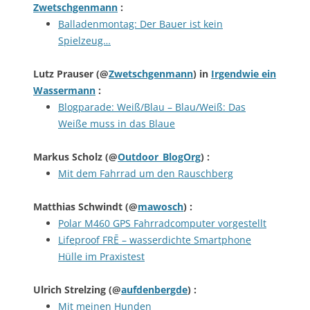
Zwetschgenmann
:
Balladenmontag: Der Bauer ist kein
Spielzeug…
Lutz Prauser
(@
Zwetschgenmann
) in
Irgendwie ein
Wassermann
:
Blogparade: Weiß/Blau – Blau/Weiß: Das
Weiße muss in das Blaue
Markus Scholz
(@
Outdoor_BlogOrg
) :
Mit dem Fahrrad um den Rauschberg
Matthias Schwindt
(@
mawosch
) :
Polar M460 GPS Fahrradcomputer vorgestellt
Lifeproof FRĒ – wasserdichte Smartphone
Hülle im Praxistest
Ulrich Strelzing
(@
aufdenbergde
) :
Mit meinen Hunden