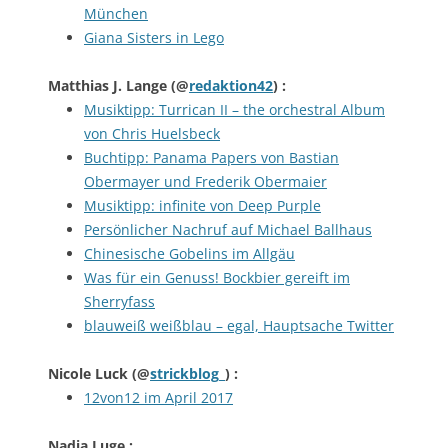
München
Giana Sisters in Lego
Matthias J. Lange
(@
redaktion42
) :
Musiktipp: Turrican II – the orchestral Album
von Chris Huelsbeck
Buchtipp: Panama Papers von Bastian
Obermayer und Frederik Obermaier
Musiktipp: infinite von Deep Purple
Persönlicher Nachruf auf Michael Ballhaus
Chinesische Gobelins im Allgäu
Was für ein Genuss! Bockbier gereift im
Sherryfass
blauweiß weißblau – egal, Hauptsache Twitter
Nicole Luck
(@
strickblog_
) :
12von12 im April 2017
Nadja Luge
: