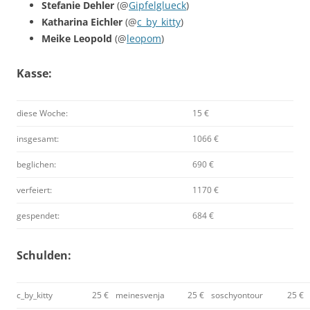
Stefanie Dehler
(@
Gipfelglueck
)
Katharina Eichler
(@
c_by_kitty
)
Meike Leopold
(@
leopom
)
Kasse:
diese Woche:
15 €
insgesamt:
1066 €
beglichen:
690 €
verfeiert:
1170 €
gespendet:
684 €
Schulden:
c_by_kitty
25 €
meinesvenja
25 €
soschyontour
25 €