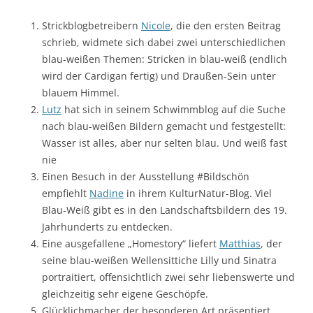
Strickblogbetreibern
Nicole
, die den ersten Beitrag
schrieb, widmete sich dabei zwei unterschiedlichen
blau-weißen Themen: Stricken in blau-weiß (endlich
wird der Cardigan fertig) und Draußen-Sein unter
blauem Himmel.
Lutz
hat sich in seinem Schwimmblog auf die Suche
nach blau-weißen Bildern gemacht und festgestellt:
Wasser ist alles, aber nur selten blau. Und weiß fast
nie
Einen Besuch in der Ausstellung #Bildschön
empfiehlt
Nadine
in ihrem KulturNatur-Blog. Viel
Blau-Weiß gibt es in den Landschaftsbildern des 19.
Jahrhunderts zu entdecken.
Eine ausgefallene „Homestory“ liefert
Matthias
, der
seine blau-weißen Wellensittiche Lilly und Sinatra
portraitiert, offensichtlich zwei sehr liebenswerte und
gleichzeitig sehr eigene Geschöpfe.
Glücklichmacher der besonderen Art präsentiert