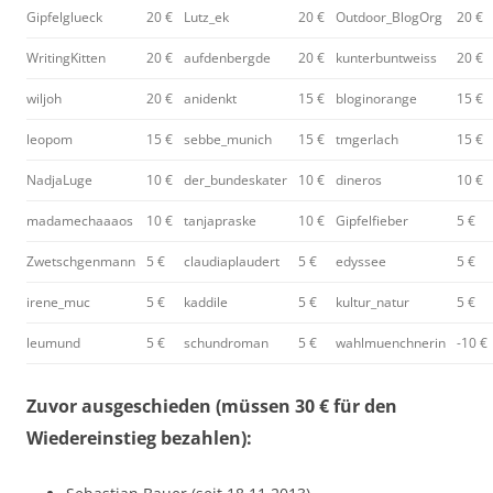
Gipfelglueck
20 €
Lutz_ek
20 €
Outdoor_BlogOrg
20 €
WritingKitten
20 €
aufdenbergde
20 €
kunterbuntweiss
20 €
wiljoh
20 €
anidenkt
15 €
bloginorange
15 €
leopom
15 €
sebbe_munich
15 €
tmgerlach
15 €
NadjaLuge
10 €
der_bundeskater
10 €
dineros
10 €
madamechaaaos
10 €
tanjapraske
10 €
Gipfelfieber
5 €
Zwetschgenmann
5 €
claudiaplaudert
5 €
edyssee
5 €
irene_muc
5 €
kaddile
5 €
kultur_natur
5 €
leumund
5 €
schundroman
5 €
wahlmuenchnerin
-10 €
Zuvor ausgeschieden (müssen 30 € für den
Wiedereinstieg bezahlen):