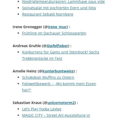
Niedrigtemperaturgaren: Lammhaxe sous vide
Spinatsalat mit pochierten Eiern und Feta
Restaurant Sebald Nürnberg
Irene Gronegger
(@
irene_muc
) :
Frühling im Dachauer Schlossgarten
Andreas Gruhle
(@
Gipfelfieber
) :
Konkurrenz für Gams und Steinbock? Sechs
Trekkingstöcke im Test
Amelie Heinz
(@
kunterbuntweiss
) :
Schokobon Muffins zu Ostern
Fotowett­bewerb – „Wo kommt mein Essen
her?“
Sebastian Kraus
(@
unicornstorm2
) :
Let’s Play Yooka Laylee
MAGIC CITY – Street Art-Ausstellung in