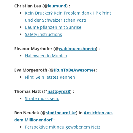
Christian Leu
(@
leumund
) :
Kein Drucker? Kein Problem dank HP ePrint
und der Schweizerischen Post!
Bäume pflanzen mit Sunrise
Safety instructions
Eleanor Mayrhofer
(@
wahlmuenchnerin
) :
Halloween in Munich
Eva Morgenroth
(@
IRunToBeAwesome
) :
Film: Sein letztes Rennen
Thomas Natt
(@
nattpyre83
) :
Strafe muss sein.
Ben Neudek
(@
stadtneurotikr
) in
Ansichten aus
dem Millionendorf
:
Perspektive mit neu gewobenem Netz