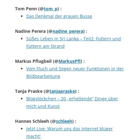
Tom Penn
(@
tom_p
) :
Das Denkmal der grauen Busse
Nadine Perera
(@
nadine_perera
) :
Süßes Leben in Sri Lanka – Teil2: Futtern und
Füttern am Strand
Markus Pflugbeil
(@
MarkusPfl
) :
Vom Fluch und Segen neuer Funktionen in der
Bildbearbeitung
Tanja Praske
(@
tanjapraske
) :
Blogstöckchen – 20 „erhellende“ Dinge über
mich und Kunst
Hannes Schleeh
(@
schleeh
) :
Jetzt Live: Warum uns das Internet klüger
macht!