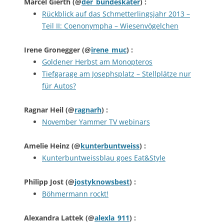
Marcel Gierth
(@
der_bundeskater
) :
Rückblick auf das Schmetterlingsjahr 2013 –
Teil II: Coenonympha – Wiesenvögelchen
Irene Gronegger
(@
irene_muc
) :
Goldener Herbst am Monopteros
Tiefgarage am Josephsplatz – Stellplätze nur
für Autos?
Ragnar Heil
(@
ragnarh
) :
November Yammer TV webinars
Amelie Heinz
(@
kunterbuntweiss
) :
Kunterbuntweissblau goes Eat&Style
Philipp Jost
(@
jostyknowsbest
) :
Böhmermann rockt!
Alexandra Lattek
(@
alexla_911
) :