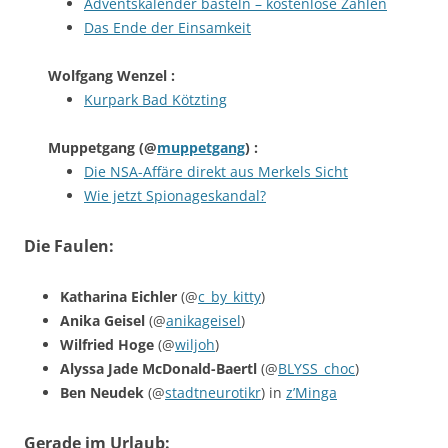
Adventskalender basteln – kostenlose Zahlen
Das Ende der Einsamkeit
Wolfgang Wenzel
:
Kurpark Bad Kötzting
Muppetgang
(@
muppetgang
) :
Die NSA-Affäre direkt aus Merkels Sicht
Wie jetzt Spionageskandal?
Die Faulen:
Katharina Eichler
(@
c_by_kitty
)
Anika Geisel
(@
anikageisel
)
Wilfried Hoge
(@
wiljoh
)
Alyssa Jade McDonald-Baertl
(@
BLYSS_choc
)
Ben Neudek
(@
stadtneurotikr
) in
z’Minga
Gerade im Urlaub: