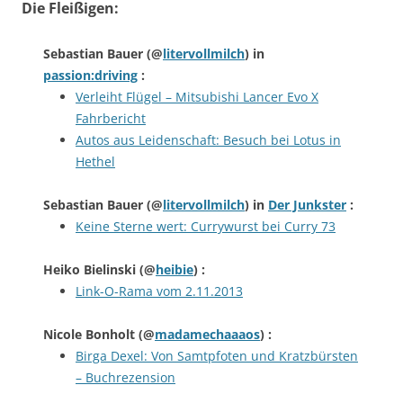
Die Fleißigen:
Sebastian Bauer
(@
litervollmilch
) in
passion:driving
:
Verleiht Flügel – Mitsubishi Lancer Evo X
Fahrbericht
Autos aus Leidenschaft: Besuch bei Lotus in
Hethel
Sebastian Bauer
(@
litervollmilch
) in
Der Junkster
:
Keine Sterne wert: Currywurst bei Curry 73
Heiko Bielinski
(@
heibie
) :
Link-O-Rama vom 2.11.2013
Nicole Bonholt
(@
madamechaaaos
) :
Birga Dexel: Von Samtpfoten und Kratzbürsten
– Buchrezension