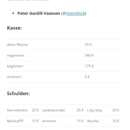
Peter Gardill-Vaassen
(@
meinblick
)
Kasse:
diese Woche:
25 €
insgesamt:
340 €
beglichen:
175 €
verfeiert:
0 €
Schulden:
litervollmilch
25 €
stadtneurotikr
25 €
c_by_kitty
20 €
MarkusPfl
15 €
lermann
15 €
doschu
10 €