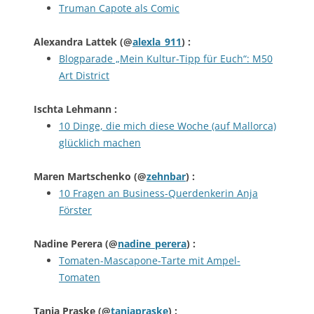
Truman Capote als Comic
Alexandra Lattek
(@
alexla_911
) :
Blogparade „Mein Kultur-Tipp für Euch“: M50
Art District
Ischta Lehmann
:
10 Dinge, die mich diese Woche (auf Mallorca)
glücklich machen
Maren Martschenko
(@
zehnbar
) :
10 Fragen an Business-Querdenkerin Anja
Förster
Nadine Perera
(@
nadine_perera
) :
Tomaten-Mascapone-Tarte mit Ampel-
Tomaten
Tanja Praske
(@
tanjapraske
) :