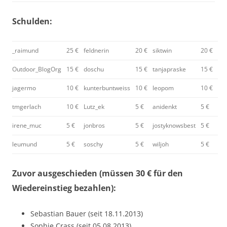
Schulden:
_raimund
25 €
feldnerin
20 €
siktwin
20 €
Outdoor_BlogOrg
15 €
doschu
15 €
tanjapraske
15 €
jagermo
10 €
kunterbuntweiss
10 €
leopom
10 €
tmgerlach
10 €
Lutz_ek
5 €
anidenkt
5 €
irene_muc
5 €
jonbros
5 €
jostyknowsbest
5 €
leumund
5 €
soschy
5 €
wiljoh
5 €
Zuvor ausgeschieden (müssen 30 € für den
Wiedereinstieg bezahlen):
Sebastian Bauer (seit 18.11.2013)
Sophie Crass (seit 05.08.2013)