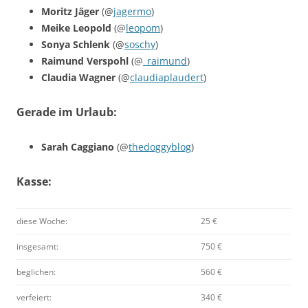
Moritz Jäger
(@
jagermo
)
Meike Leopold
(@
leopom
)
Sonya Schlenk
(@
soschy
)
Raimund Verspohl
(@
_raimund
)
Claudia Wagner
(@
claudiaplaudert
)
Gerade im Urlaub:
Sarah Caggiano
(@
thedoggyblog
)
Kasse:
diese Woche:
25 €
insgesamt:
750 €
beglichen:
560 €
verfeiert:
340 €