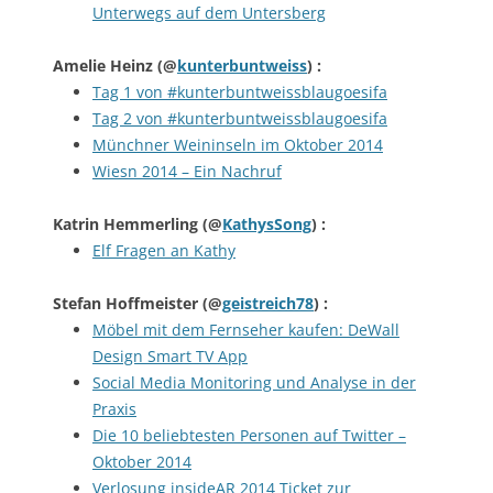
Unterwegs auf dem Untersberg
Amelie Heinz
(@
kunterbuntweiss
) :
Tag 1 von #kunterbuntweissblaugoesifa
Tag 2 von #kunterbuntweissblaugoesifa
Münchner Weininseln im Oktober 2014
Wiesn 2014 – Ein Nachruf
Katrin Hemmerling
(@
KathysSong
) :
Elf Fragen an Kathy
Stefan Hoffmeister
(@
geistreich78
) :
Möbel mit dem Fernseher kaufen: DeWall
Design Smart TV App
Social Media Monitoring und Analyse in der
Praxis
Die 10 beliebtesten Personen auf Twitter –
Oktober 2014
Verlosung insideAR 2014 Ticket zur