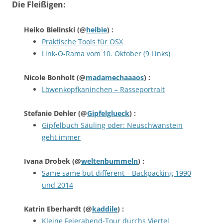
Die Fleißigen:
Heiko Bielinski
(@
heibie
) :
Praktische Tools für OSX
Link-O-Rama vom 10. Oktober (9 Links)
Nicole Bonholt
(@
madamechaaaos
) :
Löwenkopfkaninchen – Rasseportrait
Stefanie Dehler
(@
Gipfelglueck
) :
Gipfelbuch Säuling oder: Neuschwanstein
geht immer
Ivana Drobek
(@
weltenbummeln
) :
Same same but different – Backpacking 1990
und 2014
Katrin Eberhardt
(@
kaddile
) :
Kleine Feierabend-Tour durchs Viertel