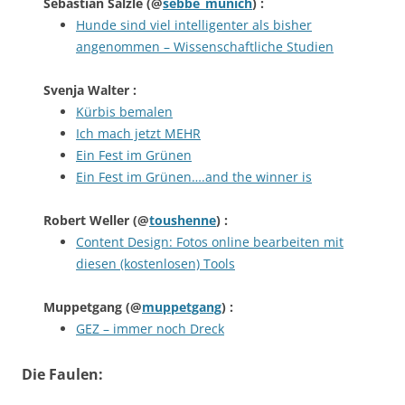
Sebastian Sälzle
(@
sebbe_munich
) :
Hunde sind viel intelligenter als bisher
angenommen – Wissenschaftliche Studien
Svenja Walter
:
Kürbis bemalen
Ich mach jetzt MEHR
Ein Fest im Grünen
Ein Fest im Grünen….and the winner is
Robert Weller
(@
toushenne
) :
Content Design: Fotos online bearbeiten mit
diesen (kostenlosen) Tools
Muppetgang
(@
muppetgang
) :
GEZ – immer noch Dreck
Die Faulen: