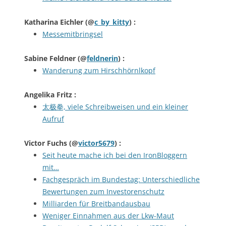
Katharina Eichler
(@
c_by_kitty
) :
Messemitbringsel
Sabine Feldner
(@
feldnerin
) :
Wanderung zum Hirschhörnlkopf
Angelika Fritz
:
太极拳, viele Schreibweisen und ein kleiner
Aufruf
Victor Fuchs
(@
victor5679
) :
Seit heute mache ich bei den IronBloggern
mit…
Fachgespräch im Bundestag: Unterschiedliche
Bewertungen zum Investorenschutz
Milliarden für Breitbandausbau
Weniger Einnahmen aus der Lkw-Maut