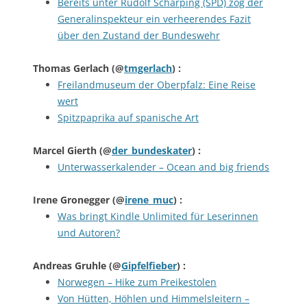
Bereits unter Rudolf Scharping (SPD) zog der
Generalinspekteur ein verheerendes Fazit
über den Zustand der Bundeswehr
Thomas Gerlach
(@
tmgerlach
) :
Freilandmuseum der Oberpfalz: Eine Reise
wert
Spitzpaprika auf spanische Art
Marcel Gierth
(@
der_bundeskater
) :
Unterwasserkalender – Ocean and big friends
Irene Gronegger
(@
irene_muc
) :
Was bringt Kindle Unlimited für Leserinnen
und Autoren?
Andreas Gruhle
(@
Gipfelfieber
) :
Norwegen – Hike zum Preikestolen
Von Hütten, Höhlen und Himmelsleitern –