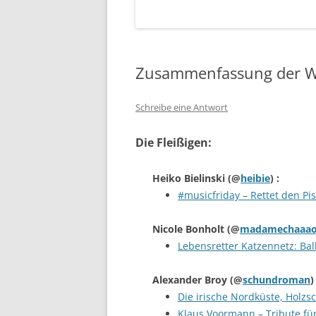
Zusammenfassung der W
Schreibe eine Antwort
Die Fleißigen:
Heiko Bielinski
(@
heibie
) :
#musicfriday – Rettet den Pi
Nicole Bonholt
(@
madamechaaao
Lebensretter Katzennetz: Bal
Alexander Broy
(@
schundroman
)
Die irische Nordküste, Holzsch
Klaus Voormann – Tribute für