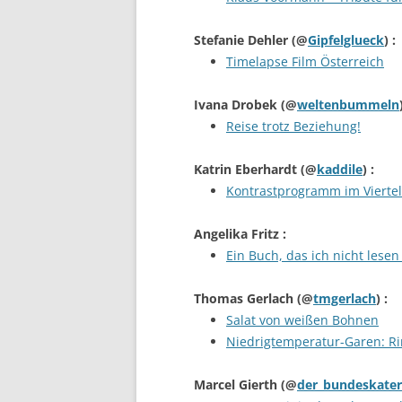
Stefanie Dehler
(@
Gipfelglueck
) :
Timelapse Film Österreich
Ivana Drobek
(@
weltenbummeln
Reise trotz Beziehung!
Katrin Eberhardt
(@
kaddile
) :
Kontrastprogramm im Viertel
Angelika Fritz
:
Ein Buch, das ich nicht lese
Thomas Gerlach
(@
tmgerlach
) :
Salat von weißen Bohnen
Niedrigtemperatur-Garen: Rin
Marcel Gierth
(@
der_bundeskater