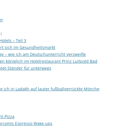
er
 :
otels – Teil 3
ert sich im Gesundheitsmarkt
 – wie ich am Deutschunterricht verzweifle
en königlich im Hotelrestaurant Prinz Luitpold Bad
blet-Ständer für unterwegs
wie ich in Ladakh auf lauter fußballverrückte Mönche
l-Pizza
Barcomis Espresso Wake-ups