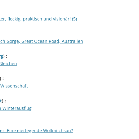
, flockig, praktisch und visionär! (5)
rch Gorge, Great Ocean Road, Australien
rg
) :
Gleichen
) :
r Wissenschaft
t
) :
n Winterausflug
r: Eine eierlegende Wollmilchsau?