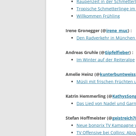
Raupenzeit in der Schmetter
Tropische Schmetterlinge im
Willkommen Frühling
Irene Gronegger
(@
irene_muc
) :
Den Radverkehr in München fö
Andreas Gruhle
(@
Gipfelfieber
) :
Im Winter auf der Reiteralpe
Amelie Heinz
(@
kunterbuntweiss
Müsli mit frischen Früchten 
Katrin Hemmerling
(@
KathysSon
Das Lied von Nadel und Gar
Stefan Hoffmeister
(@
geistreich7
Neue bonprix TV Kampagne vo
TV Offensive bei Collins: Ab