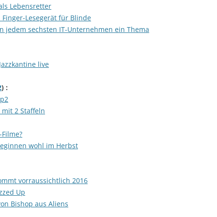
als Lebensretter
 Finger-Lesegerät für Blinde
 in jedem sechsten IT-Unternehmen ein Thema
Jazzkantine live
2
) :
Ep2
 mit 2 Staffeln
-Filme?
beginnen wohl im Herbst
ommt vorraussichtlich 2016
azzed Up
von Bishop aus Aliens