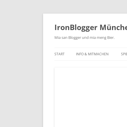
Zum
Inhalt
springen
IronBlogger Münch
Mia san Blogger und mia meng Bier.
START
INFO & MITMACHEN
SPI