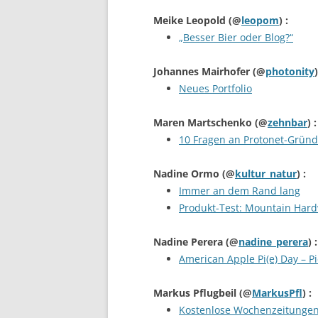
Meike Leopold
(@
leopom
) :
„Besser Bier oder Blog?“
Johannes Mairhofer
(@
photonity
)
Neues Portfolio
Maren Martschenko
(@
zehnbar
) :
10 Fragen an Protonet-Gründe
Nadine Ormo
(@
kultur_natur
) :
Immer an dem Rand lang
Produkt-Test: Mountain Hard
Nadine Perera
(@
nadine_perera
) :
American Apple Pi(e) Day – Pi
Markus Pflugbeil
(@
MarkusPfl
) :
Kostenlose Wochenzeitungen