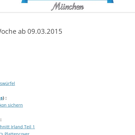
oche ab 09.03.2015
sswürfel
s
) :
kon sichern
 :
nitt Irland Teil 1
’s Plattencover