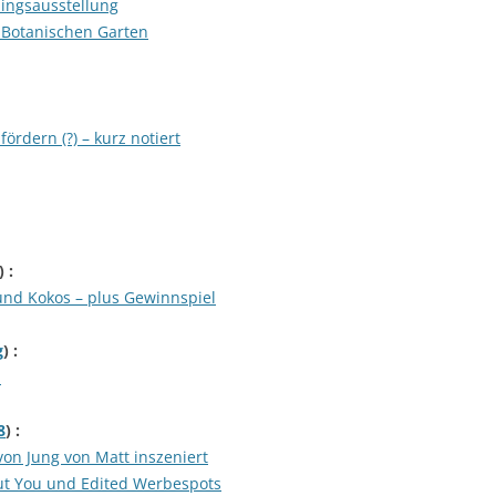
lingsausstellung
 Botanischen Garten
rdern (?) – kurz notiert
) :
und Kokos – plus Gewinnspiel
g
) :
n
8
) :
n Jung von Matt inszeniert
out You und Edited Werbespots