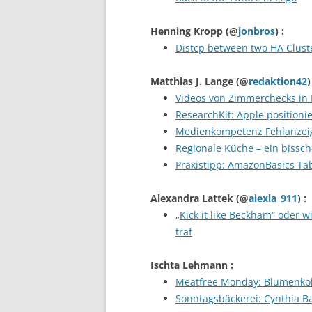
Henning Kropp
(@
jonbros
) :
Distcp between two HA Clust
Matthias J. Lange
(@
redaktion42
)
Videos von Zimmerchecks in H
ResearchKit: Apple positioni
Medienkompetenz Fehlanzeige
Regionale Küche – ein bissch
Praxistipp: AmazonBasics Ta
Alexandra Lattek
(@
alexla_911
) :
„Kick it like Beckham“ oder 
traf
Ischta Lehmann
:
Meatfree Monday: Blumenkoh
Sonntagsbäckerei: Cynthia 