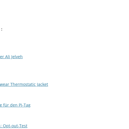
 :
r Ali Jelveh
wear Thermostatic Jacket
e für den Pi-Tag
: Opt-out-Test