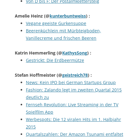
Von D bis F: Der Postalmklettersteig
Amelie Heinz
(@
kunterbuntweiss
) :
Vegane geeiste Gurkensuppe
Beerenküchlein mit Mürbteigboden,
Vanillecreme und frischen Beeren
Katrin Hemmerling
(@
KathysSong
) :
Gestrickt: Die Erdbeermütze
Stefan Hoffmeister
(@
geistreich78
) :
News: Kein IPO bei German Startups Group
Fashion: Zalando legt im zweiten Quartal 2015
deutlich zu
Fernseh Revolution: Live Streaming in der TV
Spielfilm App
Werbespots: Die 12 viralen Hits im 1. Halbjahr
2015
Quartalszahlen: Der Amazon Tsunami entfaltet