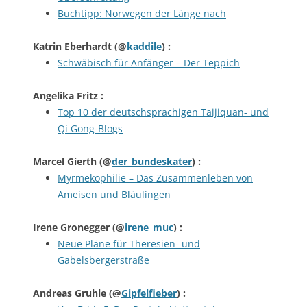
Buchtipp: Norwegen der Länge nach
Katrin Eberhardt
(@
kaddile
) :
Schwäbisch für Anfänger – Der Teppich
Angelika Fritz
:
Top 10 der deutschsprachigen Taijiquan- und
Qi Gong-Blogs
Marcel Gierth
(@
der_bundeskater
) :
Myrmekophilie – Das Zusammenleben von
Ameisen und Bläulingen
Irene Gronegger
(@
irene_muc
) :
Neue Pläne für Theresien- und
Gabelsbergerstraße
Andreas Gruhle
(@
Gipfelfieber
) :