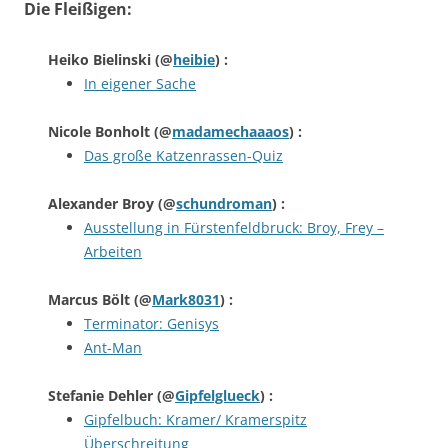
Die Fleißigen:
Heiko Bielinski
(@
heibie
) :
In eigener Sache
Nicole Bonholt
(@
madamechaaaos
) :
Das große Katzenrassen-Quiz
Alexander Broy
(@
schundroman
) :
Ausstellung in Fürstenfeldbruck: Broy, Frey –
Arbeiten
Marcus Bölt
(@
Mark8031
) :
Terminator: Genisys
Ant-Man
Stefanie Dehler
(@
Gipfelglueck
) :
Gipfelbuch: Kramer/ Kramerspitz
Überschreitung