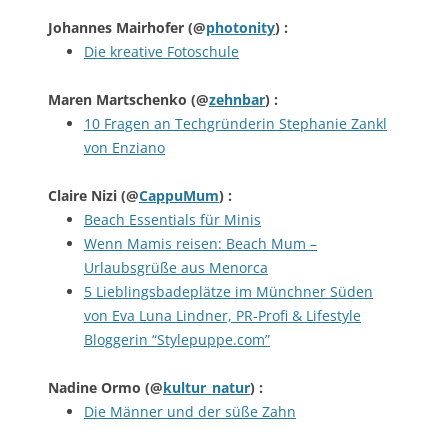
Johannes Mairhofer
(@
photonity
) :
Die kreative Fotoschule
Maren Martschenko
(@
zehnbar
) :
10 Fragen an Techgründerin Stephanie Zankl
von Enziano
Claire Nizi
(@
CappuMum
) :
Beach Essentials für Minis
Wenn Mamis reisen: Beach Mum –
Urlaubsgrüße aus Menorca
5 Lieblingsbadeplätze im Münchner Süden
von Eva Luna Lindner, PR-Profi & Lifestyle
Bloggerin “Stylepuppe.com”
Nadine Ormo
(@
kultur_natur
) :
Die Männer und der süße Zahn