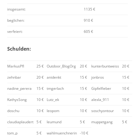
insgesamt:
1135 €
beglichen:
910 €
verfeiert:
605 €
Schulden:
MarkusPfl
25 €
Outdoor_BlogOrg
20 €
kunterbuntweiss
20 €
zehnbar
20 €
anidenkt
15 €
jonbros
15 €
nadine_perera
15 €
tmgerlach
15 €
Gipfelfieber
10 €
KathysSong
10 €
Lutz_ek
10 €
alexla_911
10 €
doschu
10 €
leopom
10 €
soschyontour
10 €
claudiaplaudert
5 €
leumund
5 €
muppetgang
5 €
tom_p
5 €
wahlmuenchnerin
-10 €