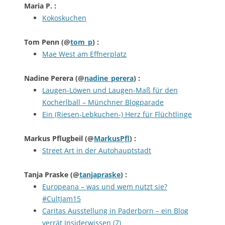
Maria P.
:
Kokoskuchen
Tom Penn
(@
tom_p
) :
Mae West am Effnerplatz
Nadine Perera
(@
nadine_perera
) :
Laugen-Löwen und Laugen-Maß für den
Kocherlball – Münchner Blogparade
Ein (Riesen-Lebkuchen-) Herz für Flüchtlinge
Markus Pflugbeil
(@
MarkusPfl
) :
Street Art in der Autohauptstadt
Tanja Praske
(@
tanjapraske
) :
Europeana – was und wem nutzt sie?
#CultJam15
Caritas Ausstellung in Paderborn – ein Blog
verrät Insiderwissen (7)