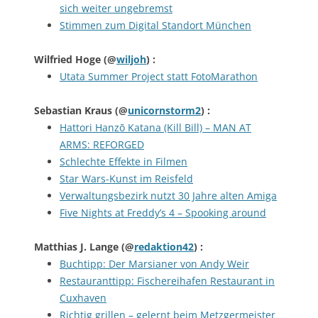
sich weiter ungebremst
Stimmen zum Digital Standort München
Wilfried Hoge
(@
wiljoh
) :
Utata Summer Project statt FotoMarathon
Sebastian Kraus
(@
unicornstorm2
) :
Hattori Hanzō Katana (Kill Bill) – MAN AT
ARMS: REFORGED
Schlechte Effekte in Filmen
Star Wars-Kunst im Reisfeld
Verwaltungsbezirk nutzt 30 Jahre alten Amiga
Five Nights at Freddy’s 4 – Spooking around
Matthias J. Lange
(@
redaktion42
) :
Buchtipp: Der Marsianer von Andy Weir
Restauranttipp: Fischereihafen Restaurant in
Cuxhaven
Richtig grillen – gelernt beim Metzgermeister