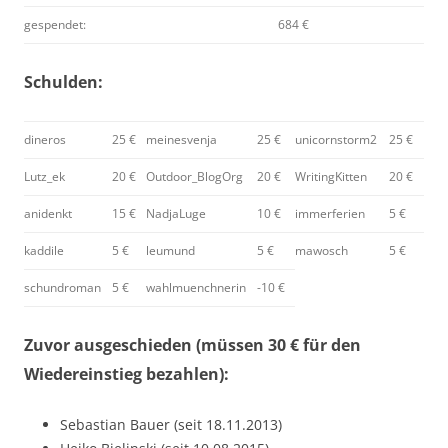
gespendet:
684 €
Schulden:
dineros
25 €
meinesvenja
25 €
unicornstorm2
25 €
Lutz_ek
20 €
Outdoor_BlogOrg
20 €
WritingKitten
20 €
anidenkt
15 €
NadjaLuge
10 €
immerferien
5 €
kaddile
5 €
leumund
5 €
mawosch
5 €
schundroman
5 €
wahlmuenchnerin
-10 €
Zuvor ausgeschieden (müssen 30 € für den
Wiedereinstieg bezahlen):
Sebastian Bauer (seit 18.11.2013)