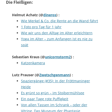
Die Fleißigen:
Helmut Achatz
(@
dineros
) :
Wie Merkel & Co. die Rente an die Wand fährt
1 Foto pro Tag für 1 Jahr
Wie wir uns den Alltag im Alter erleichtern
Yoga im Alter – zum Anfangen ist es nie zu
spät
Sebastian Kraus
(@
unicornstorm2
) :
Katzenkamera
Lutz Prauser
(@
Zwetschgenmann
) :
Spaziergänge (#35): In der Fröttmaninger
Heide
Es grünt so grün – im Stoibermühlsee
Ein paar Tage rote Puffigkeit
Von allen Tassen im Schrank – oder der
Vitrine. Das Museum der Phantasie