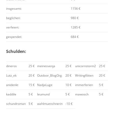
insgesamt:
1156 €
beglichen:
980 €
verfeiert:
1285 €
gespendet:
684 €
Schulden:
dineros
25 €
meinesvenja
25 €
unicornstorm2
25 €
Lutz_ek
20 €
Outdoor_BlogOrg
20 €
WritingKitten
20 €
anidenkt
15 €
NadjaLuge
10 €
immerferien
5 €
kaddile
5 €
leumund
5 €
mawosch
5 €
schundroman
5 €
wahlmuenchnerin
-10 €