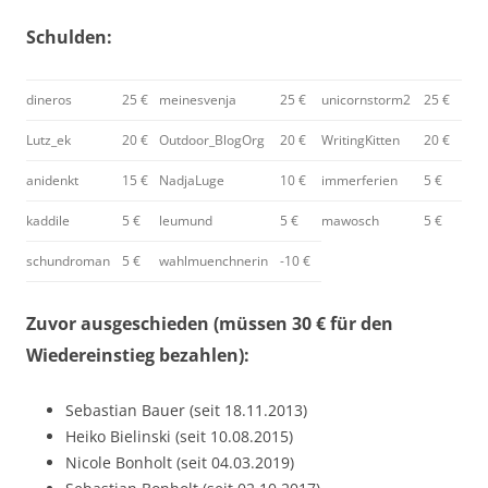
Schulden:
dineros
25 €
meinesvenja
25 €
unicornstorm2
25 €
Lutz_ek
20 €
Outdoor_BlogOrg
20 €
WritingKitten
20 €
anidenkt
15 €
NadjaLuge
10 €
immerferien
5 €
kaddile
5 €
leumund
5 €
mawosch
5 €
schundroman
5 €
wahlmuenchnerin
-10 €
Zuvor ausgeschieden (müssen 30 € für den
Wiedereinstieg bezahlen):
Sebastian Bauer (seit 18.11.2013)
Heiko Bielinski (seit 10.08.2015)
Nicole Bonholt (seit 04.03.2019)