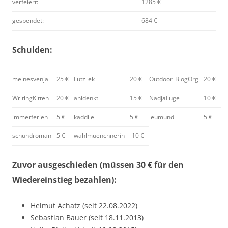
verfeiert:
1285 €
gespendet:
684 €
Schulden:
meinesvenja
25 €
Lutz_ek
20 €
Outdoor_BlogOrg
20 €
WritingKitten
20 €
anidenkt
15 €
NadjaLuge
10 €
immerferien
5 €
kaddile
5 €
leumund
5 €
schundroman
5 €
wahlmuenchnerin
-10 €
Zuvor ausgeschieden (müssen 30 € für den
Wiedereinstieg bezahlen):
Helmut Achatz (seit 22.08.2022)
Sebastian Bauer (seit 18.11.2013)