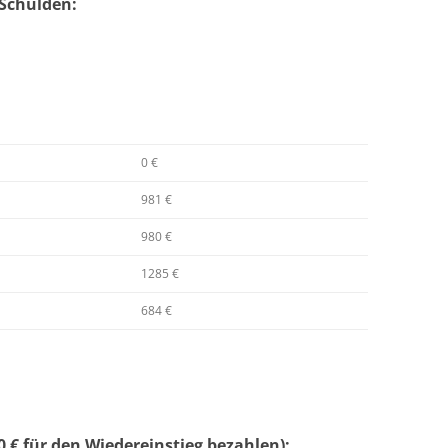
Schulden:
0 €
981 €
980 €
1285 €
684 €
 € für den Wiedereinstieg bezahlen):