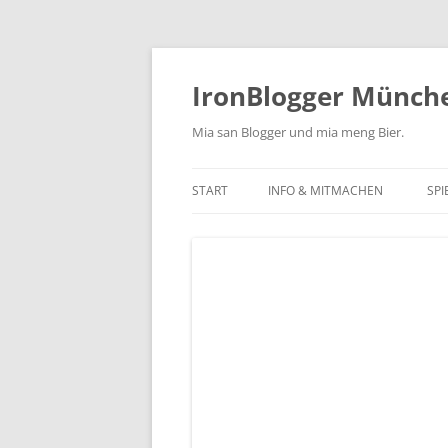
Zum
Inhalt
springen
IronBlogger Münch
Mia san Blogger und mia meng Bier.
START
INFO & MITMACHEN
SPI