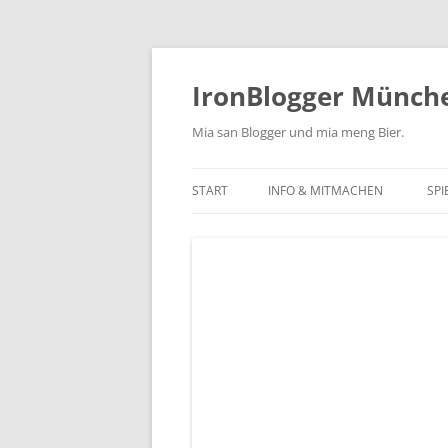
Zum
Inhalt
springen
IronBlogger Münch
Mia san Blogger und mia meng Bier.
START
INFO & MITMACHEN
SPI