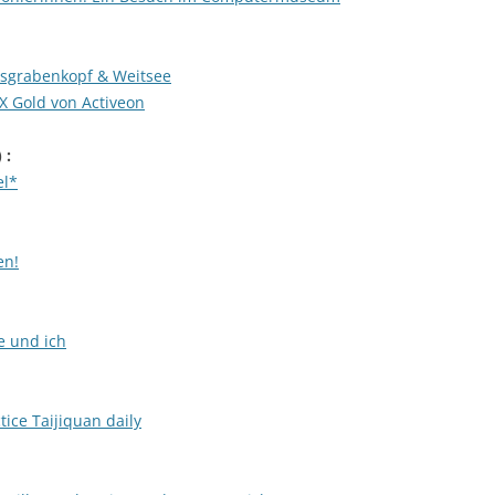
usgrabenkopf & Weitsee
X Gold von Activeon
) :
el*
en!
e und ich
ice Taijiquan daily