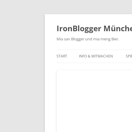
Zum
Inhalt
springen
IronBlogger Münch
Mia san Blogger und mia meng Bier.
START
INFO & MITMACHEN
SPI