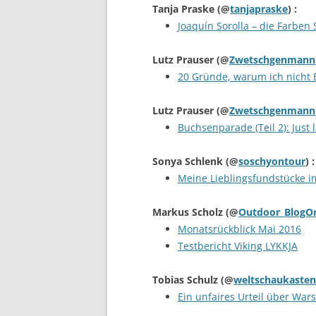
Tanja Praske
(@
tanjapraske
) :
Joaquín Sorolla – die Farben
Lutz Prauser
(@
Zwetschgenmann
20 Gründe, warum ich nicht
Lutz Prauser
(@
Zwetschgenmann
Buchsenparade (Teil 2): Just 
Sonya Schlenk
(@
soschyontour
) :
Meine Lieblingsfundstücke i
Markus Scholz
(@
Outdoor_BlogO
Monatsrückblick Mai 2016
Testbericht Viking LYKKJA
Tobias Schulz
(@
weltschaukasten
Ein unfaires Urteil über War