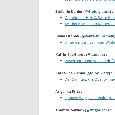
Stefanie Dehler
(@
Gipfelglueck
) :
Gipfelbuch: Hike & Swim Ha
Testbericht: Action Kamera C
Ivana Drobek
(@
weltenbummeln
Unterwegs im Lallinger Wink
Katrin Eberhardt
(@
kaddile
) :
Rosenzeit – Und wie die duft
Katharina Eichler
(@
c_by_kitty
) :
Der Sonntag, die Quality Tim
Angelika Fritz
:
Quotes: Why you should pract
Thomas Gerlach
(@
tmgerlach
) :