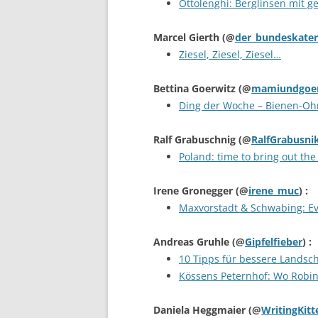
Ottolenghi: Berglinsen mit g
Marcel Gierth
(@
der_bundeskater
Ziesel, Ziesel, Ziesel…
Bettina Goerwitz
(@
mamiundgoe
Ding der Woche – Bienen-Oh
Ralf Grabuschnig
(@
RalfGrabusni
Poland: time to bring out the 
Irene Gronegger
(@
irene_muc
) :
Maxvorstadt & Schwabing: Ev
Andreas Gruhle
(@
Gipfelfieber
) :
10 Tipps für bessere Landsch
Kössens Peternhof: Wo Robi
Daniela Heggmaier
(@
WritingKitt