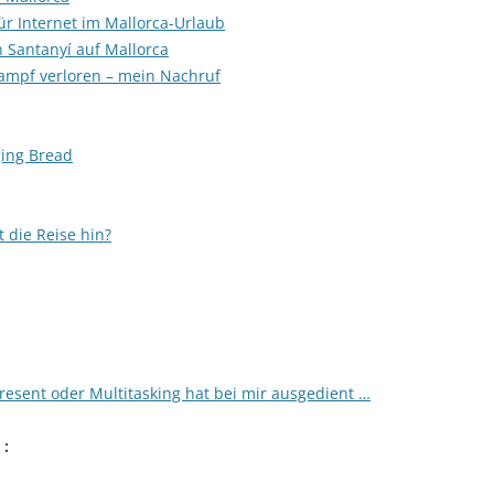
ür Internet im Mallorca-Urlaub
 Santanyí auf Mallorca
n Kampf verloren – mein Nachruf
ging Bread
die Reise hin?
esent oder Multitasking hat bei mir ausgedient …
 :