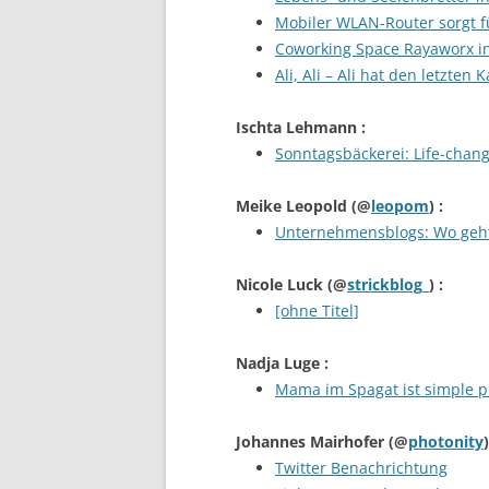
Mobiler WLAN-Router sorgt f
Coworking Space Rayaworx in
Ali, Ali – Ali hat den letzte
Ischta Lehmann
:
Sonntagsbäckerei: Life-chan
Meike Leopold
(@
leopom
) :
Unternehmensblogs: Wo geht 
Nicole Luck
(@
strickblog_
) :
[ohne Titel]
Nadja Luge
:
Mama im Spagat ist simple pr
Johannes Mairhofer
(@
photonity
)
Twitter Benachrichtung