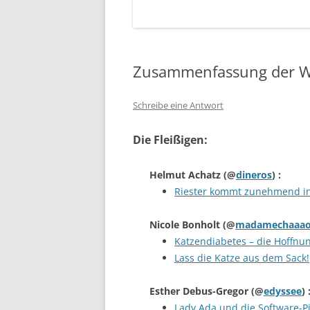
Zusammenfassung der W
Schreibe eine Antwort
Die Fleißigen:
Helmut Achatz
(@
dineros
) :
Riester kommt zunehmend in
Nicole Bonholt
(@
madamechaaao
Katzendiabetes – die Hoffnung
Lass die Katze aus dem Sack!
Esther Debus-Gregor
(@
edyssee
) 
Lady Ada und die Software-