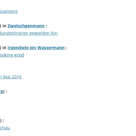
 Spaniens
) in
Zwetschgenmann
:
 Bundestrainer geworden bin
) in
Irgendwie ein Wassermann
:
looking good
m Mai 2016
rg
) :
) :
schau