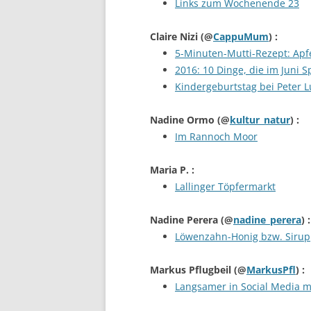
Links zum Wochenende 23
Claire Nizi
(@
CappuMum
) :
5-Minuten-Mutti-Rezept: Ap
2016: 10 Dinge, die im Juni
Kindergeburtstag bei Peter 
Nadine Ormo
(@
kultur_natur
) :
Im Rannoch Moor
Maria P.
:
Lallinger Töpfermarkt
Nadine Perera
(@
nadine_perera
) :
Löwenzahn-Honig bzw. Sirup
Markus Pflugbeil
(@
MarkusPfl
) :
Langsamer in Social Media m