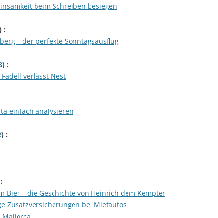
Einsamkeit beim Schreiben besiegen
) :
berg – der perfekte Sonntagsausflug
8
) :
Fadell verlässt Nest
ta einfach analysieren
2
) :
 :
im Bier – die Geschichte von Heinrich dem Kempter
ige Zusatzversicherungen bei Mietautos
 Mallorca