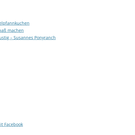
felpfannkuchen
 Spaß machen
Lustig – Susannes Ponyranch
it Facebook