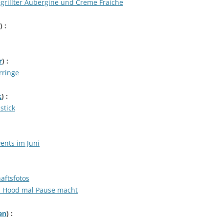
egrillter Aubergine und Creme Fraiche
) :
r
) :
rringe
k
) :
stick
ents im Juni
aftsfotos
n Hood mal Pause macht
en
) :