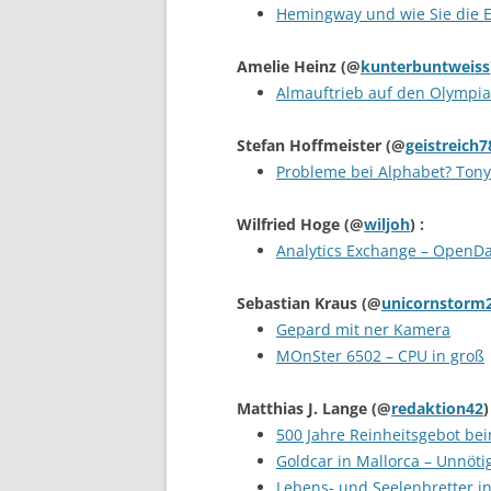
Hemingway und wie Sie die 
Amelie Heinz
(@
kunterbuntweiss
Almauftrieb auf den Olympia
Stefan Hoffmeister
(@
geistreich7
Probleme bei Alphabet? Tony 
Wilfried Hoge
(@
wiljoh
) :
Analytics Exchange – OpenDa
Sebastian Kraus
(@
unicornstorm
Gepard mit ner Kamera
MOnSter 6502 – CPU in groß
Matthias J. Lange
(@
redaktion42
)
500 Jahre Reinheitsgebot be
Goldcar in Mallorca – Unnöt
Lebens- und Seelenbretter in