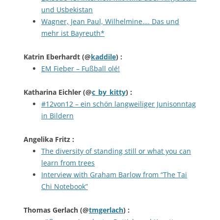
und Usbekistan
Wagner, Jean Paul, Wilhelmine…. Das und
mehr ist Bayreuth*
Katrin Eberhardt
(@
kaddile
) :
EM Fieber – Fußball olé!
Katharina Eichler
(@
c_by_kitty
) :
#12von12 – ein schön langweiliger Junisonntag
in Bildern
Angelika Fritz
:
The diversity of standing still or what you can
learn from trees
Interview with Graham Barlow from “The Tai
Chi Notebook”
Thomas Gerlach
(@
tmgerlach
) :