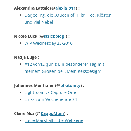
Alexandra Lattek
(@
alexla_911
) :
Darjeeling, die „Queen of Hills“: Tee, Klöster
und viel Nebel
Nicole Luck
(@
strickblog_
) :
WIP Wednesday 23/2016
Nadja Luge
:
#12 von12 (Juni): Ein besonderer Tag mit
meinem Großen bei „Mein Keksdesign“
Johannes Mairhofer
(@
photonity
) :
Lightroom vs Capture One
Links zum Wochenende 24
Claire Nizi
(@
CappuMum
) :
Lucie Marshall – die Webserie