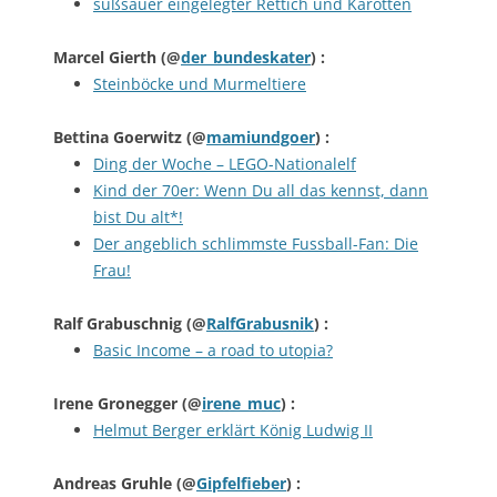
süßsauer eingelegter Rettich und Karotten
Marcel Gierth
(@
der_bundeskater
) :
Steinböcke und Murmeltiere
Bettina Goerwitz
(@
mamiundgoer
) :
Ding der Woche – LEGO-Nationalelf
Kind der 70er: Wenn Du all das kennst, dann
bist Du alt*!
Der angeblich schlimmste Fussball-Fan: Die
Frau!
Ralf Grabuschnig
(@
RalfGrabusnik
) :
Basic Income – a road to utopia?
Irene Gronegger
(@
irene_muc
) :
Helmut Berger erklärt König Ludwig II
Andreas Gruhle
(@
Gipfelfieber
) :