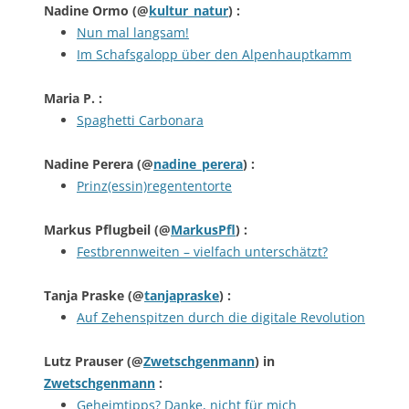
Nadine Ormo
(@
kultur_natur
) :
Nun mal langsam!
Im Schafsgalopp über den Alpenhauptkamm
Maria P.
:
Spaghetti Carbonara
Nadine Perera
(@
nadine_perera
) :
Prinz(essin)regententorte
Markus Pflugbeil
(@
MarkusPfl
) :
Festbrennweiten – vielfach unterschätzt?
Tanja Praske
(@
tanjapraske
) :
Auf Zehenspitzen durch die digitale Revolution
Lutz Prauser
(@
Zwetschgenmann
) in
Zwetschgenmann
:
Geheimtipps? Danke, nicht für mich