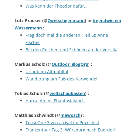
Was kann der Theodor dafür…
Lutz Prauser
(@
Zwetschgenmann
) in
Irgendwie ein
Wassermann
:
Frag doch mal die anderen (Teil 6): Anna
Fischer
Bei den Reichen und Schönen an der Versilia
Markus Scholz
(@
Outdoor_BlogOrg
) :
Urlaub im Altmühltal
Wanderung am Fuß des Karwendel
Tobias Schulz
(@
weltschaukasten
) :
Hurra! Ab ins Phantasialand…
Matthias Schwindt
(@
mawosch
) :
Teasi One 3 von a-rival im Praxistest
Frankentour Tag 3: Würzburg nach Euerdorf