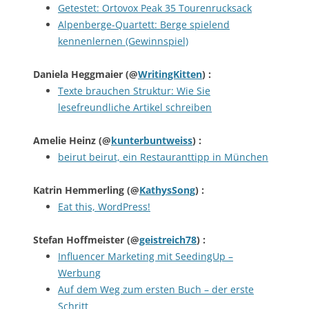
Getestet: Ortovox Peak 35 Tourenrucksack
Alpenberge-Quartett: Berge spielend
kennenlernen (Gewinnspiel)
Daniela Heggmaier
(@
WritingKitten
) :
Texte brauchen Struktur: Wie Sie
lesefreundliche Artikel schreiben
Amelie Heinz
(@
kunterbuntweiss
) :
beirut beirut, ein Restauranttipp in München
Katrin Hemmerling
(@
KathysSong
) :
Eat this, WordPress!
Stefan Hoffmeister
(@
geistreich78
) :
Influencer Marketing mit SeedingUp –
Werbung
Auf dem Weg zum ersten Buch – der erste
Schritt