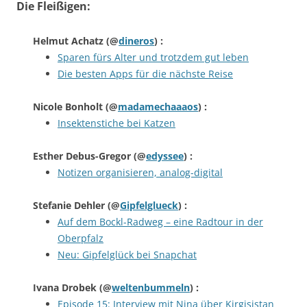
Die Fleißigen:
Helmut Achatz
(@
dineros
) :
Sparen fürs Alter und trotzdem gut leben
Die besten Apps für die nächste Reise
Nicole Bonholt
(@
madamechaaaos
) :
Insektenstiche bei Katzen
Esther Debus-Gregor
(@
edyssee
) :
Notizen organisieren, analog-digital
Stefanie Dehler
(@
Gipfelglueck
) :
Auf dem Bockl-Radweg – eine Radtour in der
Oberpfalz
Neu: Gipfelglück bei Snapchat
Ivana Drobek
(@
weltenbummeln
) :
Episode 15: Interview mit Nina über Kirgisistan