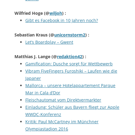
Wilfried Hoge
(@
wiljoh
) :
Gibt es Facebook in 10 Jahren noch?
Sebastian Kraus
(@
unicornstorm2
) :
Let’s Boardplay – Gwent
Matthias J. Lange
(@
redaktion42
) :
Gamification: Dusche sorgt für Wettbewerb
Vibram FiveFingers Furoshiki – Laufen wie die
Japaner
Mallorca – unsere Hotelappartement Parque
Mar in Cala d’Dor
Fleischautomat vom Direktvermarkter
Einladung: Schüler aus Bayern fliegt zur Apple
WWDC-Konferenz
Kritik: Paul McCartney im Münchner
Olympiastadion 2016