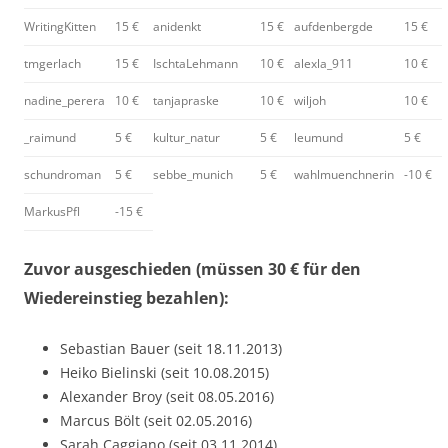
WritingKitten
15 €
anidenkt
15 €
aufdenbergde
15 €
tmgerlach
15 €
IschtaLehmann
10 €
alexla_911
10 €
nadine_perera
10 €
tanjapraske
10 €
wiljoh
10 €
_raimund
5 €
kultur_natur
5 €
leumund
5 €
schundroman
5 €
sebbe_munich
5 €
wahlmuenchnerin
-10 €
MarkusPfl
-15 €
Zuvor ausgeschieden (müssen 30 € für den
Wiedereinstieg bezahlen):
Sebastian Bauer (seit 18.11.2013)
Heiko Bielinski (seit 10.08.2015)
Alexander Broy (seit 08.05.2016)
Marcus Bölt (seit 02.05.2016)
Sarah Caggiano (seit 03.11.2014)