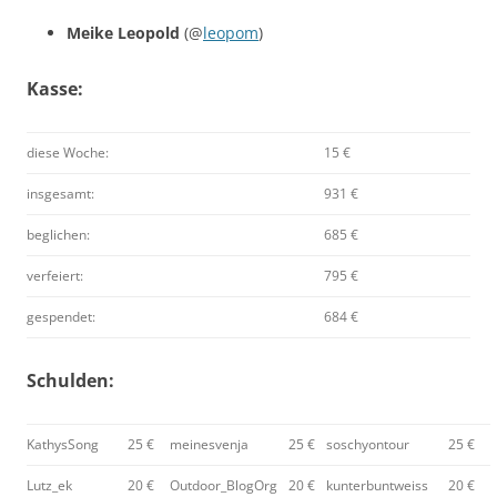
Meike Leopold
(@
leopom
)
Kasse:
diese Woche:
15 €
insgesamt:
931 €
beglichen:
685 €
verfeiert:
795 €
gespendet:
684 €
Schulden:
KathysSong
25 €
meinesvenja
25 €
soschyontour
25 €
Lutz_ek
20 €
Outdoor_BlogOrg
20 €
kunterbuntweiss
20 €