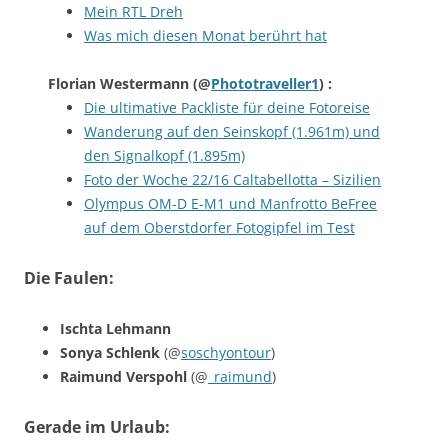
Mein RTL Dreh
Was mich diesen Monat berührt hat
Florian Westermann
(@
Phototraveller1
) :
Die ultimative Packliste für deine Fotoreise
Wanderung auf den Seinskopf (1.961m) und
den Signalkopf (1.895m)
Foto der Woche 22/16 Caltabellotta – Sizilien
Olympus OM-D E-M1 und Manfrotto BeFree
auf dem Oberstdorfer Fotogipfel im Test
Die Faulen:
Ischta Lehmann
Sonya Schlenk
(@
soschyontour
)
Raimund Verspohl
(@
_raimund
)
Gerade im Urlaub: