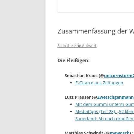
Zusammenfassung der W
Schreibe eine Antwort
Die Fleißigen:
Sebastian Kraus
(@
unicornstorm
E-Gitarre aus Zeitungen
Lutz Prauser
(@
Zwetschgenmann
Mit dem Gummi unterm Gu
Mediatipps (Teil 28): „52 kl
Sauerland: Ab nach draußen“
Matthias Schwindt
(@
mawosch
) :