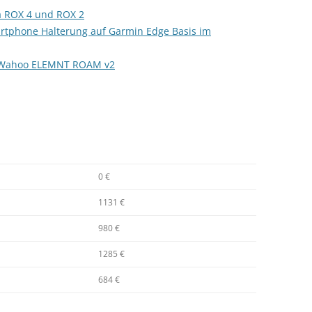
a ROX 4 und ROX 2
rtphone Halterung auf Garmin Edge Basis im
– Wahoo ELEMNT ROAM v2
0 €
1131 €
980 €
1285 €
684 €