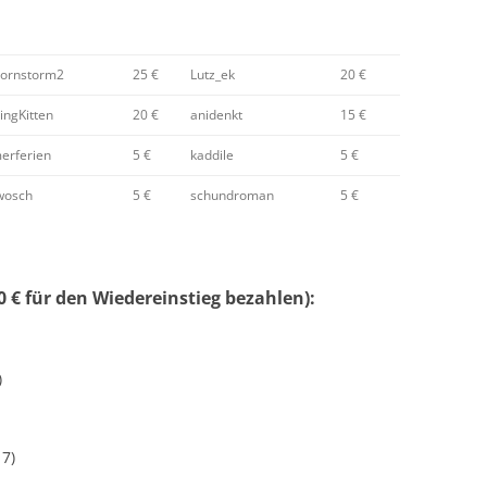
cornstorm2
25 €
Lutz_ek
20 €
ingKitten
20 €
anidenkt
15 €
erferien
5 €
kaddile
5 €
osch
5 €
schundroman
5 €
 € für den Wiedereinstieg bezahlen):
)
17)