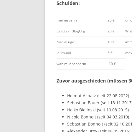
Schulden:
meinesvenja
25 €
uni
Outdoor_BlogOrg
20 €
Writ
NadjaLuge
10 €
imm
leumund
5 €
maw
wahlmuenchnerin
-10 €
Zuvor ausgeschieden (müssen 30
Helmut Achatz (seit 22.08.2022)
Sebastian Bauer (seit 18.11.2013
Heiko Bielinski (seit 10.08.2015)
Nicole Bonholt (seit 04.03.2019)
Sebastian Bonholt (seit 02.10.20
Alexander Broy (seit 08.05.2016)