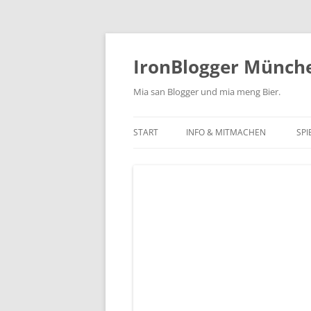
Zum
Inhalt
springen
IronBlogger Münch
Mia san Blogger und mia meng Bier.
START
INFO & MITMACHEN
SPI