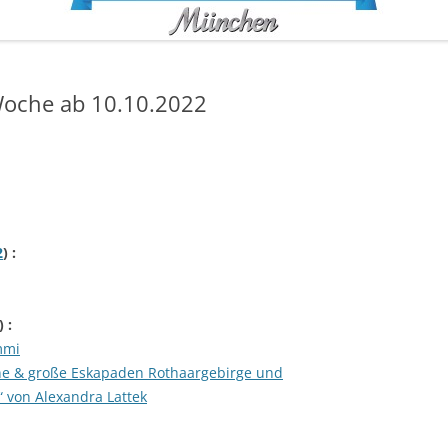
oche ab 10.10.2022
2
) :
) :
mmi
eine & große Eskapaden Rothaargebirge und
 von Alexandra Lattek