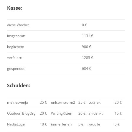
Kasse:
diese Woche:
0 €
insgesamt:
1131 €
beglichen:
980 €
verfeiert:
1285 €
gespendet:
684 €
Schulden:
meinesvenja
25 €
unicornstorm2
25 €
Lutz_ek
20 €
Outdoor_BlogOrg
20 €
WritingKitten
20 €
anidenkt
15 €
NadjaLuge
10 €
immerferien
5 €
kaddile
5 €