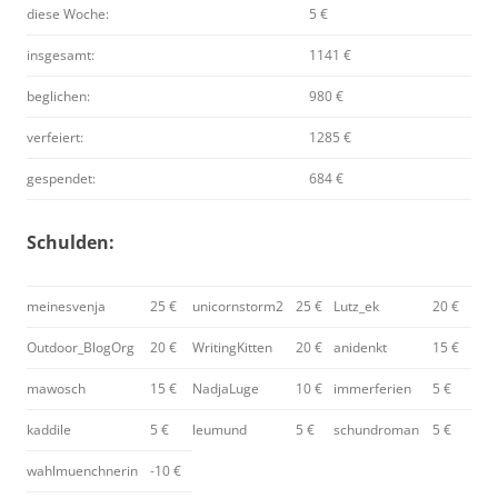
diese Woche:
5 €
insgesamt:
1141 €
beglichen:
980 €
verfeiert:
1285 €
gespendet:
684 €
Schulden:
meinesvenja
25 €
unicornstorm2
25 €
Lutz_ek
20 €
Outdoor_BlogOrg
20 €
WritingKitten
20 €
anidenkt
15 €
mawosch
15 €
NadjaLuge
10 €
immerferien
5 €
kaddile
5 €
leumund
5 €
schundroman
5 €
wahlmuenchnerin
-10 €