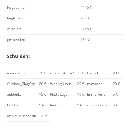
insgesamt:
1146 €
beglichen:
980 €
verfeiert:
1285 €
gespendet:
684 €
Schulden:
meinesvenja
25 €
unicornstorm2
25 €
Lutz_ek
20 €
Outdoor_BlogOrg
20 €
WritingKitten
20 €
mawosch
20 €
anidenkt
15 €
NadjaLuge
10 €
immerferien
5 €
kaddile
5 €
leumund
5 €
schundroman
5 €
wahlmuenchnerin
-10 €