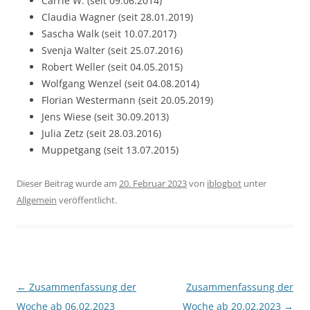
Carrie W. (seit 09.06.2014)
Claudia Wagner (seit 28.01.2019)
Sascha Walk (seit 10.07.2017)
Svenja Walter (seit 25.07.2016)
Robert Weller (seit 04.05.2015)
Wolfgang Wenzel (seit 04.08.2014)
Florian Westermann (seit 20.05.2019)
Jens Wiese (seit 30.09.2013)
Julia Zetz (seit 28.03.2016)
Muppetgang (seit 13.07.2015)
Dieser Beitrag wurde am
20. Februar 2023
von
iblogbot
unter
Allgemein
veröffentlicht.
Beitragsnavigation
←
Zusammenfassung der
Zusammenfassung der
Woche ab 06.02.2023
Woche ab 20.02.2023
→