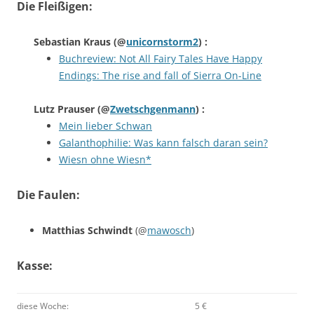
Die Fleißigen:
Sebastian Kraus
(@
unicornstorm2
) :
Buchreview: Not All Fairy Tales Have Happy
Endings: The rise and fall of Sierra On-Line
Lutz Prauser
(@
Zwetschgenmann
) :
Mein lieber Schwan
Galanthophilie: Was kann falsch daran sein?
Wiesn ohne Wiesn*
Die Faulen:
Matthias Schwindt
(@
mawosch
)
Kasse:
diese Woche:
5 €