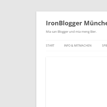
Zum
Inhalt
springen
IronBlogger Münch
Mia san Blogger und mia meng Bier.
START
INFO & MITMACHEN
SPI