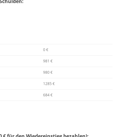
Schulden:
0 €
981 €
980 €
1285 €
684 €
 € für den Wiedereinstieg bezahlen):